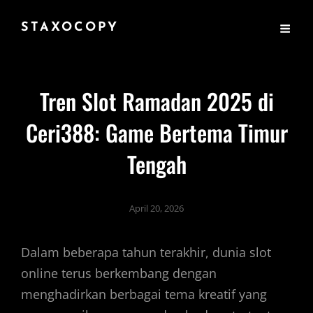
STAXOCOPY
Tren Slot Ramadan 2025 di
Ceri388: Game Bertema Timur
Tengah
April 20, 2026
Dalam beberapa tahun terakhir, dunia slot
online terus berkembang dengan
menghadirkan berbagai tema kreatif yang