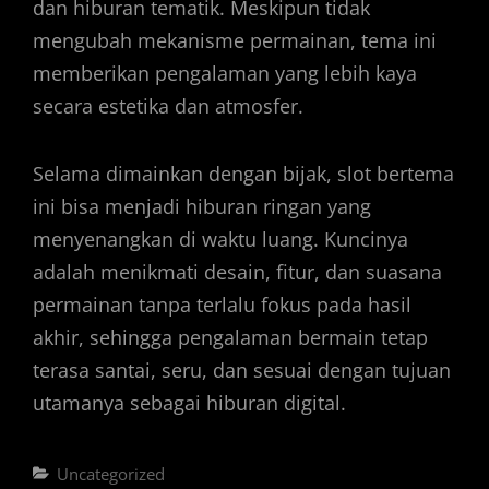
dan hiburan tematik. Meskipun tidak
mengubah mekanisme permainan, tema ini
memberikan pengalaman yang lebih kaya
secara estetika dan atmosfer.
Selama dimainkan dengan bijak, slot bertema
ini bisa menjadi hiburan ringan yang
menyenangkan di waktu luang. Kuncinya
adalah menikmati desain, fitur, dan suasana
permainan tanpa terlalu fokus pada hasil
akhir, sehingga pengalaman bermain tetap
terasa santai, seru, dan sesuai dengan tujuan
utamanya sebagai hiburan digital.
Categories
Uncategorized