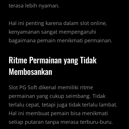
terasa lebih nyaman.
Hal ini penting karena dalam slot online,
kenyamanan sangat mempengaruhi
bagaimana pemain menikmati permainan.
Ritme Permainan yang Tidak
Membosankan
Slot PG Soft dikenal memiliki ritme
permainan yang cukup seimbang. Tidak
terlalu cepat, tetapi juga tidak terlalu lambat.
Hal ini membuat pemain bisa menikmati
setiap putaran tanpa merasa terburu-buru.