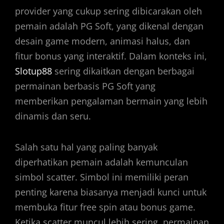
provider yang cukup sering dibicarakan oleh
pemain adalah PG Soft, yang dikenal dengan
desain game modern, animasi halus, dan
fitur bonus yang interaktif. Dalam konteks ini,
Slotup88
sering dikaitkan dengan berbagai
permainan berbasis PG Soft yang
memberikan pengalaman bermain yang lebih
dinamis dan seru.
Salah satu hal yang paling banyak
diperhatikan pemain adalah kemunculan
simbol scatter. Simbol ini memiliki peran
penting karena biasanya menjadi kunci untuk
membuka fitur free spin atau bonus game.
Ketika scatter muncul lebih sering, permainan