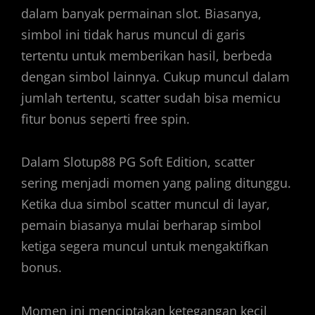
dalam banyak permainan slot. Biasanya,
simbol ini tidak harus muncul di garis
tertentu untuk memberikan hasil, berbeda
dengan simbol lainnya. Cukup muncul dalam
jumlah tertentu, scatter sudah bisa memicu
fitur bonus seperti free spin.
Dalam Slotup88 PG Soft Edition, scatter
sering menjadi momen yang paling ditunggu.
Ketika dua simbol scatter muncul di layar,
pemain biasanya mulai berharap simbol
ketiga segera muncul untuk mengaktifkan
bonus.
Momen ini menciptakan ketegangan kecil