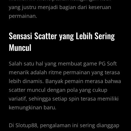
yang justru menjadi bagian dari keseruan
permainan.
Sensasi Scatter yang Lebih Sering
Muncul
Salah satu hal yang membuat game PG Soft
menarik adalah ritme permainan yang terasa
lebih dinamis. Banyak pemain merasa bahwa
scatter muncul dengan pola yang cukup
variatif, sehingga setiap spin terasa memiliki
kemungkinan baru.
Di Slotup88, pengalaman ini sering dianggap