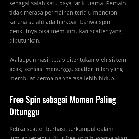
sebagai salah satu daya tarik utama. Pemain
tidak merasa permainan terlalu monoton
karena selalu ada harapan bahwa spin
berikutnya bisa memunculkan scatter yang
dibutuhkan.
Walaupun hasil tetap ditentukan oleh sistem
acak, sensasi menunggu scatter inilah yang
membuat permainan terasa lebih hidup.
Free Spin sebagai Momen Paling
Ditunggu
Ketika scatter berhasil terkumpul dalam
jumlah tertentu, fitur free spin biasanya akan