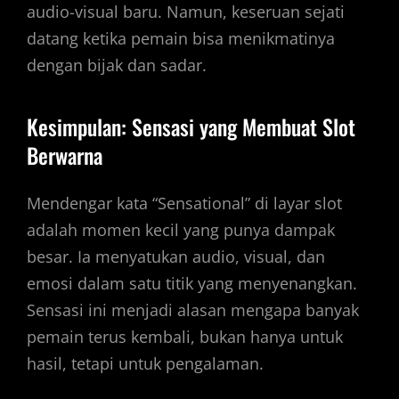
audio-visual baru. Namun, keseruan sejati
datang ketika pemain bisa menikmatinya
dengan bijak dan sadar.
Kesimpulan: Sensasi yang Membuat Slot
Berwarna
Mendengar kata “Sensational” di layar slot
adalah momen kecil yang punya dampak
besar. Ia menyatukan audio, visual, dan
emosi dalam satu titik yang menyenangkan.
Sensasi ini menjadi alasan mengapa banyak
pemain terus kembali, bukan hanya untuk
hasil, tetapi untuk pengalaman.