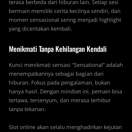
terasa berbeda dari hiburan lain. Setiap sesi
bermain memiliki cerita kecilnya sendiri, dan
momen sensasional sering menjadi highlight
yang diceritakan kembali.
Menikmati Tanpa Kehilangan Kendali
Kunci menikmati sensasi “Sensational” adalah
menempatkannya sebagai bagian dari
hiburan. Fokus pada pengalaman, bukan
hanya hasil. Dengan mindset ini, pemain bisa
tertawa, tersenyum, dan merasa terhibur
tanpa tekanan.
Slot online akan selalu menghadirkan kejutan