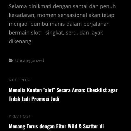
Selama dinikmati dengan santai dan penuh
kesadaran, momen sensasional akan tetap
menjadi bumbu manis dalam perjalanan
bermain slot—singkat, seru, dan layak
dikenang.
Categories
Uncategorized
Post
NEXT POST
Next
navigation
Menulis Konten “slot” Secara Aman: Checklist agar
Post
Tidak Jadi Promosi Judi
PREV POST
Previous
Menang Terus dengan Fitur Wild & Scatter di
Post