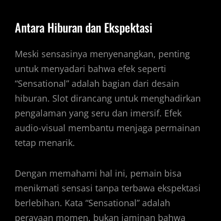
Antara Hiburan dan Ekspektasi
Meski sensasinya menyenangkan, penting
untuk menyadari bahwa efek seperti
“Sensational” adalah bagian dari desain
hiburan. Slot dirancang untuk menghadirkan
pengalaman yang seru dan imersif. Efek
audio-visual membantu menjaga permainan
tetap menarik.
Dengan memahami hal ini, pemain bisa
menikmati sensasi tanpa terbawa ekspektasi
berlebihan. Kata “Sensational” adalah
perayaan momen, bukan jaminan bahwa