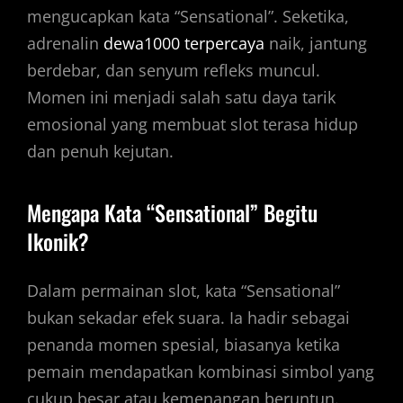
mengucapkan kata “Sensational”. Seketika,
adrenalin
dewa1000 terpercaya
naik, jantung
berdebar, dan senyum refleks muncul.
Momen ini menjadi salah satu daya tarik
emosional yang membuat slot terasa hidup
dan penuh kejutan.
Mengapa Kata “Sensational” Begitu
Ikonik?
Dalam permainan slot, kata “Sensational”
bukan sekadar efek suara. Ia hadir sebagai
penanda momen spesial, biasanya ketika
pemain mendapatkan kombinasi simbol yang
cukup besar atau kemenangan beruntun.