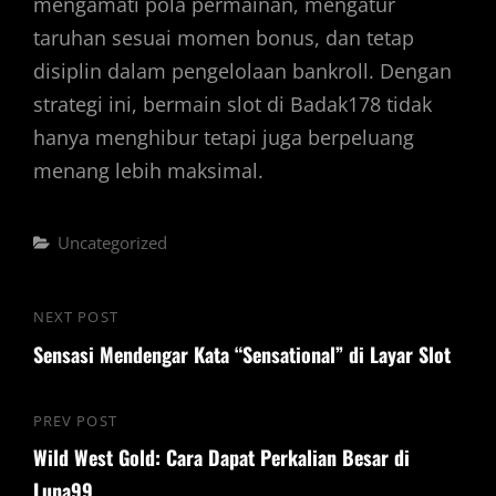
mengamati pola permainan, mengatur
taruhan sesuai momen bonus, dan tetap
disiplin dalam pengelolaan bankroll. Dengan
strategi ini, bermain slot di Badak178 tidak
hanya menghibur tetapi juga berpeluang
menang lebih maksimal.
Categories
Uncategorized
Post
NEXT POST
Next
navigation
Sensasi Mendengar Kata “Sensational” di Layar Slot
Post
PREV POST
Previous
Wild West Gold: Cara Dapat Perkalian Besar di
Post
Luna99