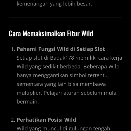
kemenangan yang lebih besar.
Cara Memaksimalkan Fitur Wild
Pahami Fungsi Wild di Setiap Slot
Setiap slot di Badak178 memiliki cara kerja
Wild yang sedikit berbeda. Beberapa Wild
hanya menggantikan simbol tertentu,
sementara yang lain bisa membawa
multiplier. Pelajari aturan sebelum mulai
bermain.
Perhatikan Posisi Wild
Wild yang muncul di gulungan tengah