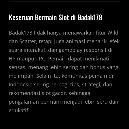
Keseruan Bermain Slot di Badak178
Badak178 tidak hanya menawarkan fitur Wild
dan Scatter, tetapi juga animasi menarik, efek
suara interaktif, dan gameplay responsif di
HP maupun PC. Pemain dapat menikmati
sensasi menang lebih sering dan bonus yang
melimpah. Selain itu, komunitas pemain di
Indonesia sering berbagi tips, strategi, dan
rekomendasi slot gacor, sehingga
pengalaman bermain menjadi lebih seru dan
edukatif.