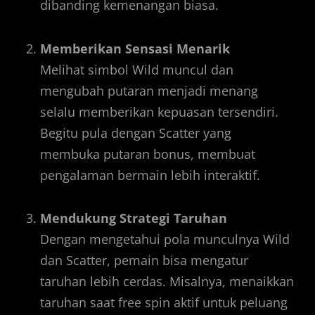
dibanding kemenangan biasa.
Memberikan Sensasi Menarik
Melihat simbol Wild muncul dan
mengubah putaran menjadi menang
selalu memberikan kepuasan tersendiri.
Begitu pula dengan Scatter yang
membuka putaran bonus, membuat
pengalaman bermain lebih interaktif.
Mendukung Strategi Taruhan
Dengan mengetahui pola munculnya Wild
dan Scatter, pemain bisa mengatur
taruhan lebih cerdas. Misalnya, menaikkan
taruhan saat free spin aktif untuk peluang