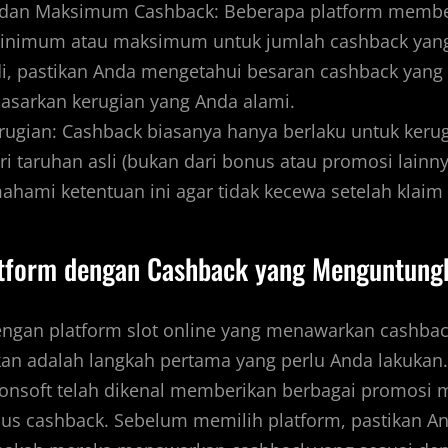
dan Maksimum Cashback: Beberapa platform membe
inimum atau maksimum untuk jumlah cashback yang
adi, pastikan Anda mengetahui besaran cashback yang
dasarkan kerugian yang Anda alami.
erugian: Cashback biasanya hanya berlaku untuk keru
ri taruhan asli (bukan dari bonus atau promosi lainny
hami ketentuan ini agar tidak kecewa setelah klaim
latform dengan Cashback yang Menguntung
ngan platform slot online yang menawarkan cashbac
n adalah langkah pertama yang perlu Anda lakukan.
oonsoft telah dikenal memberikan berbagai promosi 
us cashback. Sebelum memilih platform, pastikan A