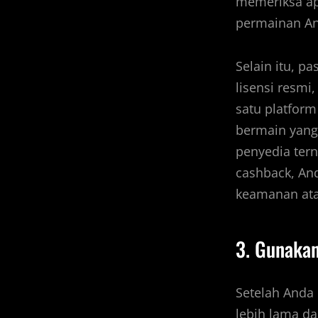
memeriksa ap
permainan An
Selain itu, p
lisensi resmi
satu platfor
bermain yang
penyedia ter
cashback, And
keamanan ata
3. Gunaka
Setelah Anda
lebih lama d