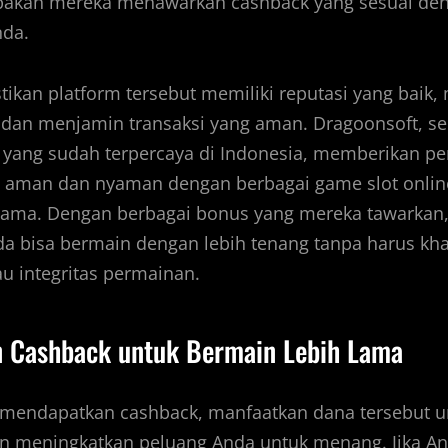
akah mereka menawarkan cashback yang sesuai de
da.
astikan platform tersebut memiliki reputasi yang baik,
, dan menjamin transaksi yang aman. Dragoonsoft, se
m yang sudah terpercaya di Indonesia, memberikan 
 aman dan nyaman dengan berbagai game slot online
nama. Dengan berbagai bonus yang mereka tawarkan
a bisa bermain dengan lebih tenang tanpa harus kha
u integritas permainan.
n Cashback untuk Bermain Lebih Lama
 mendapatkan cashback, manfaatkan dana tersebut 
an meningkatkan peluang Anda untuk menang. Jika An