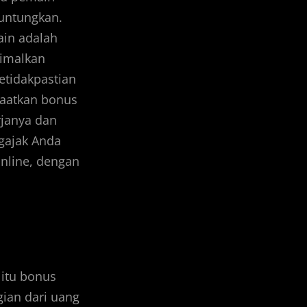
untungkan.
ain adalah
simalkan
etidakpastian
faatkan bonus
rjanya dan
gajak Anda
nline, dengan
 itu bonus
ian dari uang