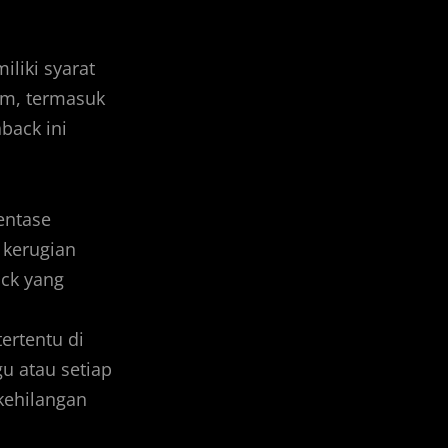
iliki syarat
rm, termasuk
back ini
entase
 kerugian
ack yang
ertentu di
u atau setiap
kehilangan