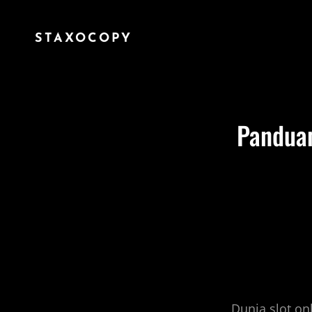
STAXOCOPY
Panduan
Dunia slot o