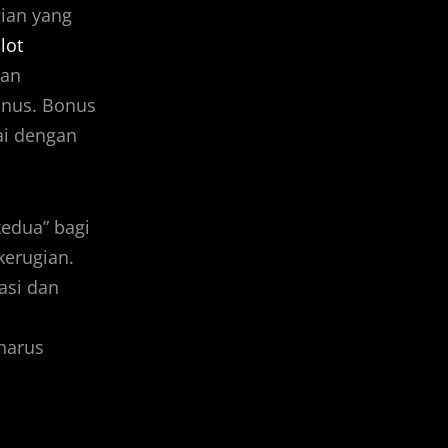
gian yang
lot
kan
onus. Bonus
ai dengan
edua” bagi
kerugian.
asi dan
harus