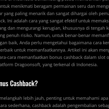
ntuk menikmati beragam permainan seru dan meng
tur yang paling menarik dan sangat dihargai oleh pem
k. Ini adalah cara yang sangat efektif untuk memak
ng dan mengurangi kerugian, khususnya di tengah k
ng penuh risiko. Namun, untuk benar-benar meman
gan baik, Anda perlu mengetahui bagaimana cara ke
terbaik untuk memanfaatkannya. Artikel ini akan men
cara-cara memanfaatkan bonus cashback dalam slot o
atform Dragoonsoft, yang terkenal di Indonesia.
onus Cashback?
 melangkah lebih jauh, penting untuk memahami apa
cara sederhana, cashback adalah pengembalian sebag