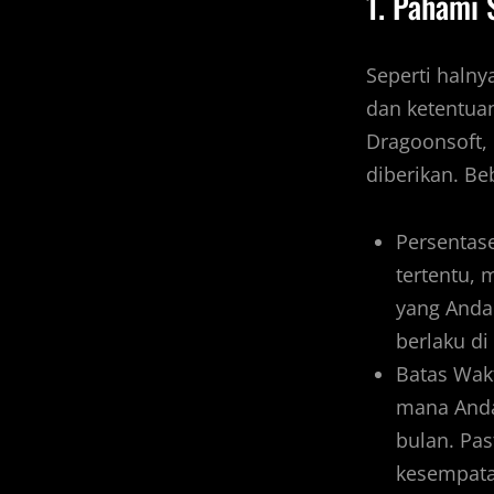
1. Pahami 
Seperti halny
dan ketentuan
Dragoonsoft, 
diberikan. Be
Persentas
tertentu, 
yang Anda
berlaku di
Batas Wakt
mana Anda
bulan. Pa
kesempata