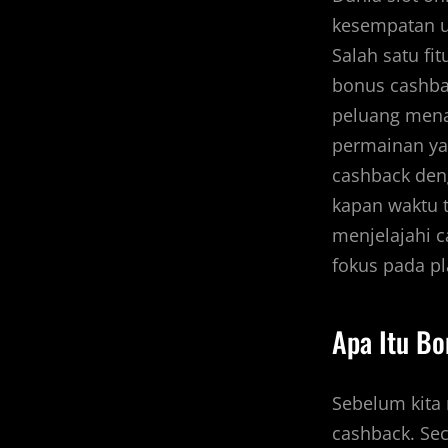
kesempatan u
Salah satu fi
bonus cashbac
peluang mena
permainan ya
cashback den
kapan waktu 
menjelajahi 
fokus pada pl
Apa Itu B
Sebelum kita
cashback. Se