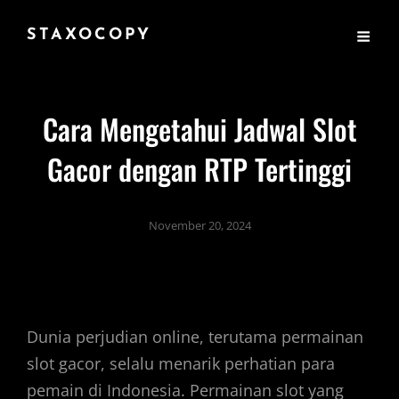
STAXOCOPY
Cara Mengetahui Jadwal Slot
Gacor dengan RTP Tertinggi
November 20, 2024
Dunia perjudian online, terutama permainan
slot gacor, selalu menarik perhatian para
pemain di Indonesia. Permainan slot yang