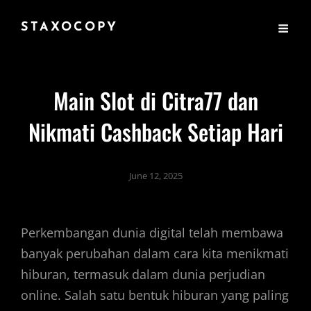
STAXOCOPY
Main Slot di Citra77 dan
Nikmati Cashback Setiap Hari
June 12, 2025
Perkembangan dunia digital telah membawa
banyak perubahan dalam cara kita menikmati
hiburan, termasuk dalam dunia perjudian
online. Salah satu bentuk hiburan yang paling