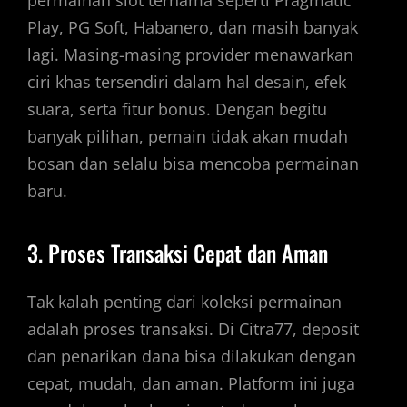
Play, PG Soft, Habanero, dan masih banyak
lagi. Masing-masing provider menawarkan
ciri khas tersendiri dalam hal desain, efek
suara, serta fitur bonus. Dengan begitu
banyak pilihan, pemain tidak akan mudah
bosan dan selalu bisa mencoba permainan
baru.
3. Proses Transaksi Cepat dan Aman
Tak kalah penting dari koleksi permainan
adalah proses transaksi. Di Citra77, deposit
dan penarikan dana bisa dilakukan dengan
cepat, mudah, dan aman. Platform ini juga