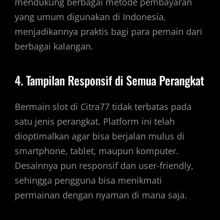
mendukung berbagai metode pembayaran
yang umum digunakan di Indonesia,
menjadikannya praktis bagi para pemain dari
berbagai kalangan.
4. Tampilan Responsif di Semua Perangkat
Bermain slot di Citra77 tidak terbatas pada
satu jenis perangkat. Platform ini telah
dioptimalkan agar bisa berjalan mulus di
smartphone, tablet, maupun komputer.
Desainnya pun responsif dan user-friendly,
sehingga pengguna bisa menikmati
permainan dengan nyaman di mana saja.