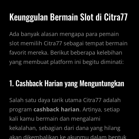
Keunggulan Bermain Slot di Citra77
Ada banyak alasan mengapa para pemain
slot memilih Citra77 sebagai tempat bermain
favorit mereka. Berikut beberapa kelebihan
yang membuat platform ini begitu diminati:
1. Cashback Harian yang Menguntungkan
Salah satu daya tarik utama Citra77 adalah
program
cashback harian
. Artinya, setiap
kali kamu bermain dan mengalami
kekalahan, sebagian dari dana yang hilang
akan dikembalikan ke akunmu dalam bentuk