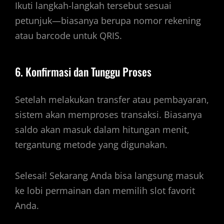
Ikuti langkah-langkah tersebut sesuai
petunjuk—biasanya berupa nomor rekening
atau barcode untuk QRIS.
6. Konfirmasi dan Tunggu Proses
Setelah melakukan transfer atau pembayaran,
sistem akan memproses transaksi. Biasanya
saldo akan masuk dalam hitungan menit,
tergantung metode yang digunakan.
Selesai! Sekarang Anda bisa langsung masuk
ke lobi permainan dan memilih slot favorit
Anda.