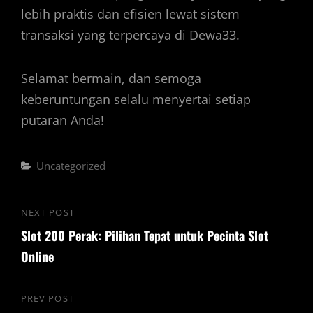
lebih praktis dan efisien lewat sistem
transaksi yang terpercaya di Dewa33.
Selamat bermain, dan semoga
keberuntungan selalu menyertai setiap
putaran Anda!
Categories
Uncategorized
Post
NEXT POST
Next
navigation
Slot 200 Perak: Pilihan Tepat untuk Pecinta Slot
Post
Online
PREV POST
Previous