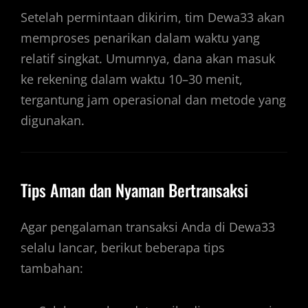
Setelah permintaan dikirim, tim Dewa33 akan
memproses penarikan dalam waktu yang
relatif singkat. Umumnya, dana akan masuk
ke rekening dalam waktu 10–30 menit,
tergantung jam operasional dan metode yang
digunakan.
Tips Aman dan Nyaman Bertransaksi
Agar pengalaman transaksi Anda di Dewa33
selalu lancar, berikut beberapa tips
tambahan: