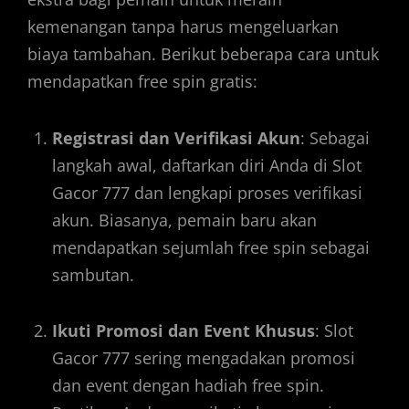
kemenangan tanpa harus mengeluarkan
biaya tambahan. Berikut beberapa cara untuk
mendapatkan free spin gratis:
Registrasi dan Verifikasi Akun
: Sebagai
langkah awal, daftarkan diri Anda di Slot
Gacor 777 dan lengkapi proses verifikasi
akun. Biasanya, pemain baru akan
mendapatkan sejumlah free spin sebagai
sambutan.
Ikuti Promosi dan Event Khusus
: Slot
Gacor 777 sering mengadakan promosi
dan event dengan hadiah free spin.