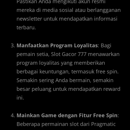
Pastikan Anda mengikuti akun resmi
mereka di media sosial atau berlangganan
newsletter untuk mendapatkan informasi
terbaru.
Manfaatkan Program Loyalitas
: Bagi
pemain setia, Slot Gacor 777 menawarkan
program loyalitas yang memberikan
berbagai keuntungan, termasuk free spin.
Semakin sering Anda bermain, semakin
besar peluang untuk mendapatkan reward
ini.
Mainkan Game dengan Fitur Free Spin
:
Beberapa permainan slot dari Pragmatic