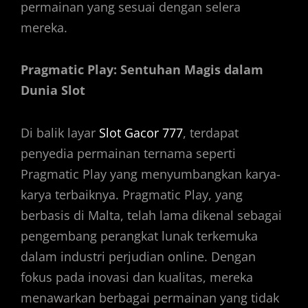
permainan yang sesuai dengan selera
mereka.
Pragmatic Play: Sentuhan Magis dalam
Dunia Slot
Di balik layar
Slot Gacor 777
, terdapat
penyedia permainan ternama seperti
Pragmatic Play yang menyumbangkan karya-
karya terbaiknya. Pragmatic Play, yang
berbasis di Malta, telah lama dikenal sebagai
pengembang perangkat lunak terkemuka
dalam industri perjudian online. Dengan
fokus pada inovasi dan kualitas, mereka
menawarkan berbagai permainan yang tidak