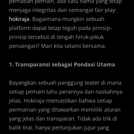
perhatian pemain, ada satu nama yang tetap
menjaga integritas dan semangat fair play:
hokiraja
. Bagaimana mungkin sebuah
platform dapat tetap teguh pada prinsip-
prinsip tersebut di tengah hiruk-pikuk
persaingan? Mari kita selami bersama.
1. Transparansi sebagai Pondasi Utama
Bayangkan sebuah panggung teater di mana
setiap pemain tahu perannya dan naskahnya
jelas. Hokiraja memastikan bahwa setiap
permainan yang ditawarkan memiliki aturan
yang jelas dan transparan. Tidak ada trik di
balik tirai, hanya pertunjukan jujur yang