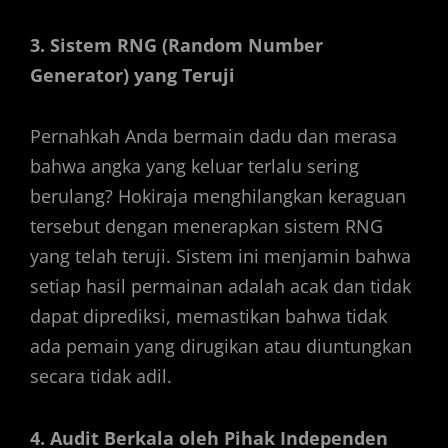
3. Sistem RNG (Random Number
Generator) yang Teruji
Pernahkah Anda bermain dadu dan merasa
bahwa angka yang keluar terlalu sering
berulang? Hokiraja menghilangkan keraguan
tersebut dengan menerapkan sistem RNG
yang telah teruji. Sistem ini menjamin bahwa
setiap hasil permainan adalah acak dan tidak
dapat diprediksi, memastikan bahwa tidak
ada pemain yang dirugikan atau diuntungkan
secara tidak adil.
4. Audit Berkala oleh Pihak Independen