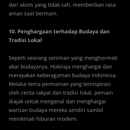
dari akses yang tidak sah, memberikan rasa
aman saat bermain.
10. Penghargaan terhadap Budaya dan
Tradisi Lokal
Seperti seorang seniman yang menghormati
akar budayanya, Hokiraja menghargai dan
merayakan keberagaman budaya Indonesia.
Melalui tema permainan yang terinspirasi
oleh cerita rakyat dan tradisi lokal, pemain
diajak untuk mengenal dan menghargai
warisan budaya mereka sendiri sambil
menikmati hiburan modern.