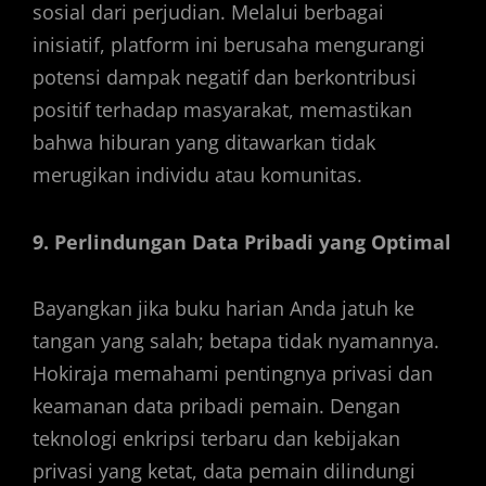
sosial dari perjudian. Melalui berbagai
inisiatif, platform ini berusaha mengurangi
potensi dampak negatif dan berkontribusi
positif terhadap masyarakat, memastikan
bahwa hiburan yang ditawarkan tidak
merugikan individu atau komunitas.
9. Perlindungan Data Pribadi yang Optimal
Bayangkan jika buku harian Anda jatuh ke
tangan yang salah; betapa tidak nyamannya.
Hokiraja memahami pentingnya privasi dan
keamanan data pribadi pemain. Dengan
teknologi enkripsi terbaru dan kebijakan
privasi yang ketat, data pemain dilindungi