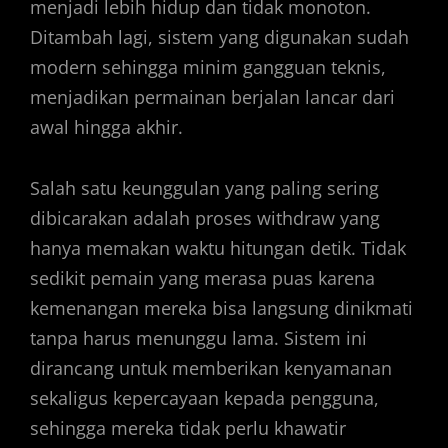
menjadi lebih hidup dan tidak monoton.
Ditambah lagi, sistem yang digunakan sudah
modern sehingga minim gangguan teknis,
menjadikan permainan berjalan lancar dari
awal hingga akhir.
Salah satu keunggulan yang paling sering
dibicarakan adalah proses withdraw yang
hanya memakan waktu hitungan detik. Tidak
sedikit pemain yang merasa puas karena
kemenangan mereka bisa langsung dinikmati
tanpa harus menunggu lama. Sistem ini
dirancang untuk memberikan kenyamanan
sekaligus kepercayaan kepada pengguna,
sehingga mereka tidak perlu khawatir