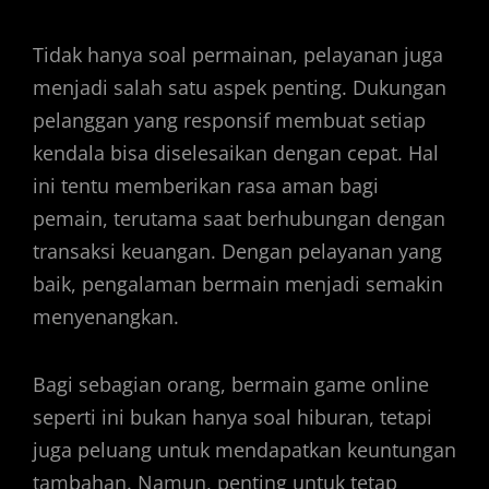
Tidak hanya soal permainan, pelayanan juga
menjadi salah satu aspek penting. Dukungan
pelanggan yang responsif membuat setiap
kendala bisa diselesaikan dengan cepat. Hal
ini tentu memberikan rasa aman bagi
pemain, terutama saat berhubungan dengan
transaksi keuangan. Dengan pelayanan yang
baik, pengalaman bermain menjadi semakin
menyenangkan.
Bagi sebagian orang, bermain game online
seperti ini bukan hanya soal hiburan, tetapi
juga peluang untuk mendapatkan keuntungan
tambahan. Namun, penting untuk tetap