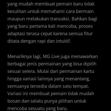
yang mudah membuat pemain baru tidak
kesulitan untuk memahami cara bermain
maupun melakukan transaksi. Bahkan bagi
yang baru pertama kali mencoba, proses
adaptasi terasa cepat karena semua fitur
ditata dengan rapi dan intuitif.
Menariknya lagi, MG Live juga menawarkan
berbagai jenis permainan yang bisa dipilih
sesuai selera. Mulai dari permainan kartu
hingga variasi lainnya yang menantang,
semuanya tersedia dalam satu tempat.
Variasi ini membuat pemain tidak mudah
bosan dan selalu punya pilihan untuk
mencoba sesuatu yang baru.