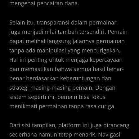
mengenai pencairan dana.
Selain itu, transparansi dalam permainan
juga menjadi nilai tambah tersendiri. Pemain
dapat melihat langsung jalannya permainan
tanpa ada manipulasi yang mencurigakan.
Hal ini penting untuk menjaga kepercayaan
dan memastikan bahwa semua hasil benar-
benar berdasarkan keberuntungan dan
strategi masing-masing pemain. Dengan
sistem seperti ini, pemain bisa fokus
menikmati permainan tanpa rasa curiga.
Dari sisi tampilan, platform ini juga dirancang
sederhana namun tetap menarik. Navigasi