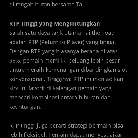
di tengah hutan bersama Tai.
RTP Tinggi yang Menguntungkan
Salah satu daya tarik utama Tai the Toad
adalah RTP (Return to Player) yang tinggi.
Dengan RTP yang biasanya berada di atas
96%, pemain memiliki peluang lebih besar
untuk meraih kemenangan dibandingkan slot
konvensional. Tingginya RTP ini menjadikan
slot ini favorit di kalangan pemain yang
mencari kombinasi antara hiburan dan
keuntungan.
RTP tinggi juga berarti strategi bermain bisa
lebih fleksibel. Pemain dapat menyesuaikan