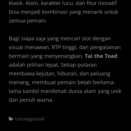
klasik. Alam, karakter lucu, dan fitur inovatif
bisa menjadi kombinasi yang menarik untuk
semua pemain.
Bagi siapa saja yang mencari slot dengan
visual menawan, RTP tinggi, dan pengalaman
bermain yang menyenangkan,
Tai the Toad
adalah pilihan tepat. Setiap putaran
membawa kejutan, hiburan, dan peluang
menang, membuat pemain betah berlama-
lama sambil menikmati dunia alam yang unik
dan penuh warna.
Categories
Uncategorized