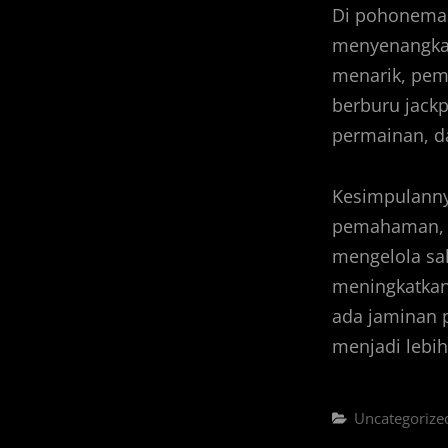
Di pohonemas
menyenangkan
menarik, pem
berburu jack
permainan, d
Kesimpulanny
pemahaman, s
mengelola sa
meningkatkan
ada jaminan 
menjadi lebi
Categories
Uncategorize