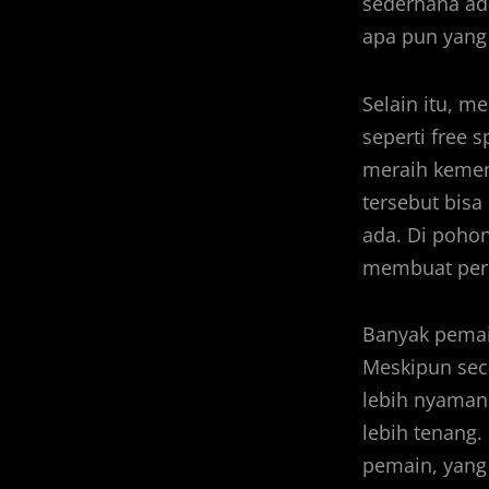
sederhana ada
apa pun yang 
Selain itu, 
seperti free 
meraih kemen
tersebut bis
ada. Di pohon
membuat per
Banyak pemai
Meskipun sec
lebih nyaman 
lebih tenang.
pemain, yang