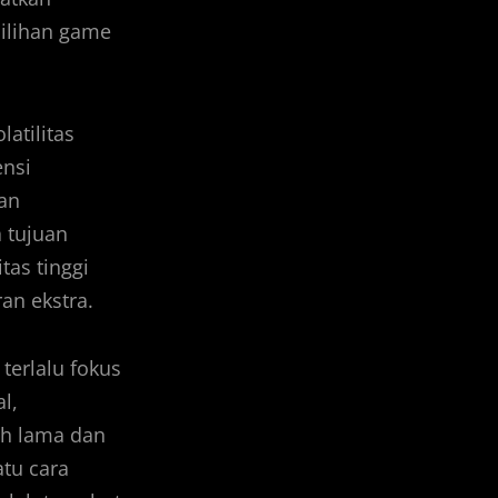
ilihan game
latilitas
ensi
kan
a tujuan
tas tinggi
an ekstra.
terlalu fokus
l,
ih lama dan
tu cara