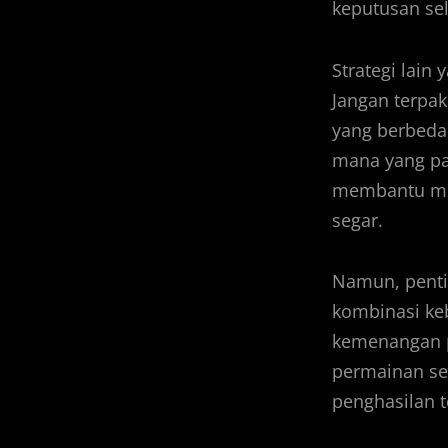
keputusan se
Strategi lain
Jangan terpak
yang berbed
mana yang pa
membantu me
segar.
Namun, pentin
kombinasi ke
kemenangan p
permainan se
penghasilan t