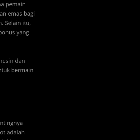
na pemain
tan emas bagi
 Selain itu,
 bonus yang
mesin dan
ntuk bermain
entingnya
ot adalah