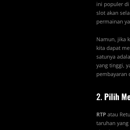
ini populer d
slot akan se
permainan ya
Namun, jika k
kita dapat m
satunya adal
yang tinggi,
pembayaran d
2.
Pilih M
RTP
atau Retu
taruhan yang