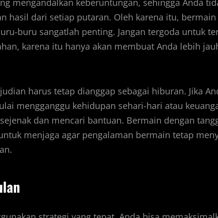
ng mengandalkan keberuntungan, sehingga Anda tid
 hasil dari setiap putaran. Oleh karena itu, bermai
buru-buru sangatlah penting. Jangan tergoda untuk t
ahan, karena itu hanya akan membuat Anda lebih jauh
erjudian harus tetap dianggap sebagai hiburan. Jika A
lai mengganggu kehidupan sehari-hari atau keuanga
i sejenak dan mencari bantuan. Bermain dengan tan
 untuk menjaga agar pengalaman bermain tetap men
an.
ulan
unakan strategi yang tepat, Anda bisa memaksimal