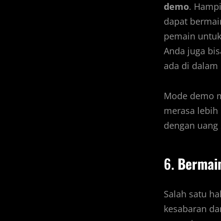
demo
. Hamp
dapat bermai
pemain untuk 
Anda juga bi
ada di dalam 
Mode demo me
merasa lebi
dengan uang
6.
Bermai
Salah satu ha
kesabaran da