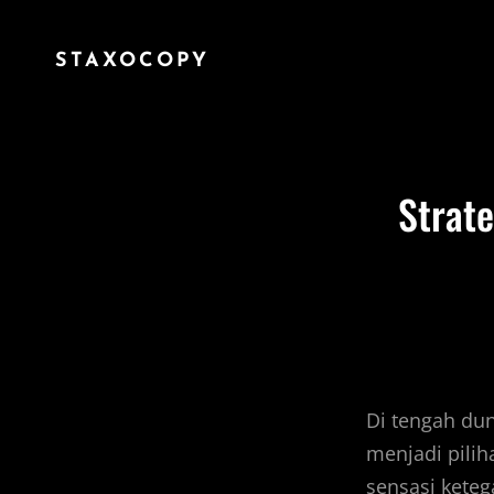
STAXOCOPY
Strate
Di tengah du
menjadi pili
sensasi kete