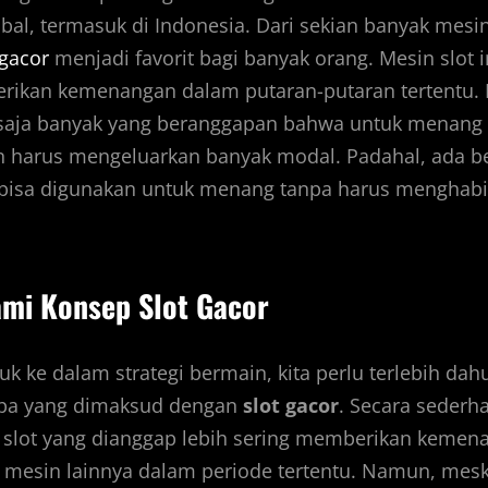
al, termasuk di Indonesia. Dari sekian banyak mesin
 gacor
menjadi favorit bagi banyak orang. Mesin slot i
rikan kemenangan dalam putaran-putaran tertentu.
 saja banyak yang beranggapan bahwa untuk menang b
n harus mengeluarkan banyak modal. Padahal, ada b
g bisa digunakan untuk menang tanpa harus menghab
i Konsep Slot Gacor
 ke dalam strategi bermain, kita perlu terlebih dah
a yang dimaksud dengan
slot gacor
. Secara sederha
 slot yang dianggap lebih sering memberikan kemen
mesin lainnya dalam periode tertentu. Namun, meski