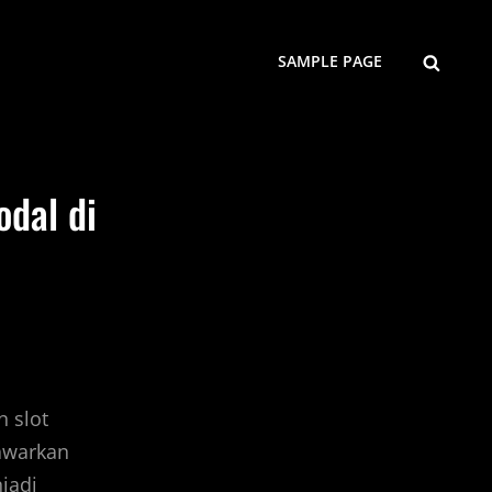
SEARCH
SAMPLE PAGE
odal di
 slot
awarkan
jadi