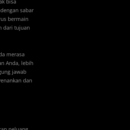
ak bisa
n dengan sabar
erus bermain
 dari tujuan
nda merasa
n Anda, lebih
ggung jawab
yenankan dan
kan peluang