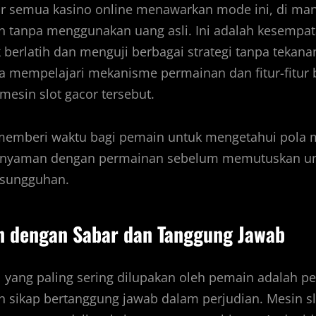
ir semua kasino online menawarkan mode ini, di ma
n tanpa menggunakan uang asli. Ini adalah kesempa
berlatih dan menguji berbagai strategi tanpa tekanan.
sa mempelajari mekanisme permainan dan fitur-fitur
mesin slot gacor tersebut.
mberi waktu bagi pemain untuk mengetahui pola 
h nyaman dengan permainan sebelum memutuskan u
 sungguhan.
n dengan Sabar dan Tanggung Jawab
l yang paling sering dilupakan oleh pemain adalah p
n sikap bertanggung jawab dalam perjudian. Mesin sl