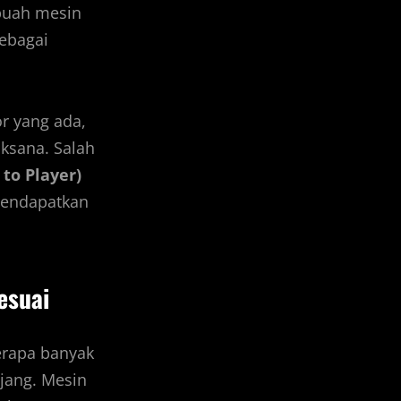
ebuah mesin
ebagai
or yang ada,
ksana. Salah
 to Player)
mendapatkan
esuai
erapa banyak
jang. Mesin