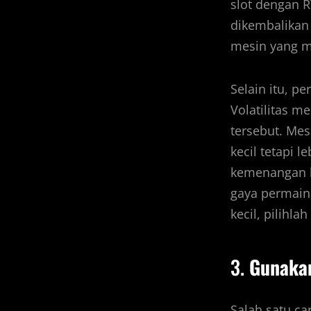
slot dengan R
dikembalikan 
mesin yang me
Selain itu, pe
Volatilitas m
tersebut. Me
kecil tetapi 
kemenangan be
gaya permain
kecil, pilihla
3.
Gunakan
Salah satu c