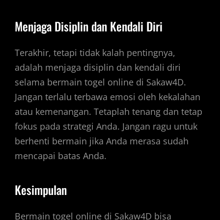
Menjaga Disiplin dan Kendali Diri
Terakhir, tetapi tidak kalah pentingnya,
adalah menjaga disiplin dan kendali diri
selama bermain togel online di Sakaw4D.
Jangan terlalu terbawa emosi oleh kekalahan
atau kemenangan. Tetaplah tenang dan tetap
fokus pada strategi Anda. Jangan ragu untuk
berhenti bermain jika Anda merasa sudah
mencapai batas Anda.
Kesimpulan
Bermain togel online di Sakaw4D bisa