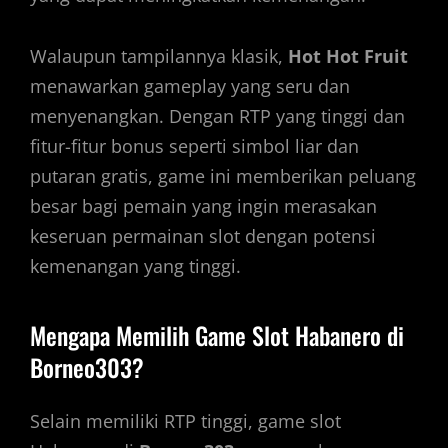
Walaupun tampilannya klasik,
Hot Hot Fruit
menawarkan gameplay yang seru dan
menyenangkan. Dengan RTP yang tinggi dan
fitur-fitur bonus seperti simbol liar dan
putaran gratis, game ini memberikan peluang
besar bagi pemain yang ingin merasakan
keseruan permainan slot dengan potensi
kemenangan yang tinggi.
Mengapa Memilih Game Slot Habanero di
Borneo303?
Selain memiliki RTP tinggi, game slot