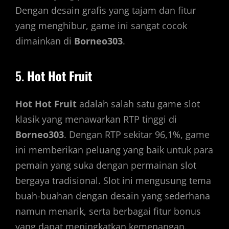
Dengan desain grafis yang tajam dan fitur
yang menghibur, game ini sangat cocok
dimainkan di
Borneo303
.
5.
Hot Hot Fruit
Hot Hot Fruit
adalah salah satu game slot
klasik yang menawarkan RTP tinggi di
Borneo303
. Dengan RTP sekitar 96,1%, game
ini memberikan peluang yang baik untuk para
pemain yang suka dengan permainan slot
bergaya tradisional. Slot ini mengusung tema
buah-buahan dengan desain yang sederhana
namun menarik, serta berbagai fitur bonus
yang dapat meningkatkan kemenangan.