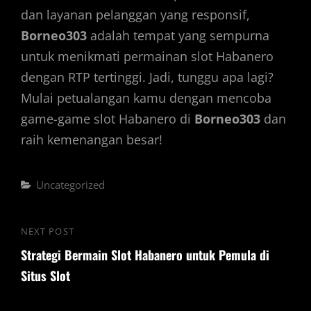
dan layanan pelanggan yang responsif,
Borneo303
adalah tempat yang sempurna
untuk menikmati permainan slot Habanero
dengan RTP tertinggi. Jadi, tunggu apa lagi?
Mulai petualangan kamu dengan mencoba
game-game slot Habanero di
Borneo303
dan
raih kemenangan besar!
Categories
Uncategorized
Post
NEXT POST
Next
navigation
Strategi Bermain Slot Habanero untuk Pemula di
Post
Situs Slot