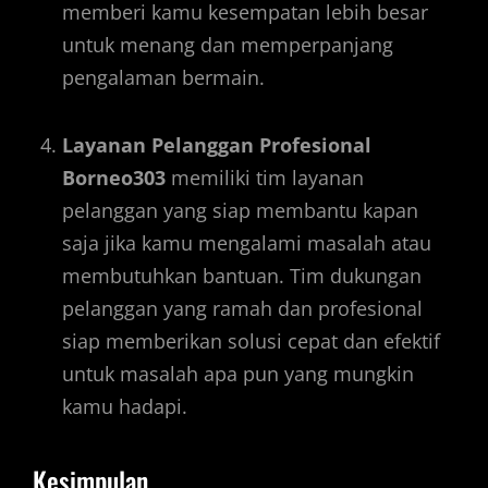
memberi kamu kesempatan lebih besar
untuk menang dan memperpanjang
pengalaman bermain.
Layanan Pelanggan Profesional
Borneo303
memiliki tim layanan
pelanggan yang siap membantu kapan
saja jika kamu mengalami masalah atau
membutuhkan bantuan. Tim dukungan
pelanggan yang ramah dan profesional
siap memberikan solusi cepat dan efektif
untuk masalah apa pun yang mungkin
kamu hadapi.
Kesimpulan