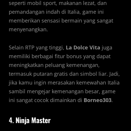
seperti mobil sport, makanan lezat, dan
pemandangan indah di Italia, game ini
memberikan sensasi bermain yang sangat
menyenangkan.
Selain RTP yang tinggi,
La Dolce Vita
juga
memiliki berbagai fitur bonus yang dapat
meningkatkan peluang kemenangan,
termasuk putaran gratis dan simbol liar. Jadi,
jika kamu ingin merasakan kemewahan Italia
sambil mengejar kemenangan besar, game
ini sangat cocok dimainkan di
Borneo303
.
4.
Ninja Master