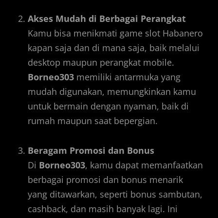
Akses Mudah di Berbagai Perangkat
Kamu bisa menikmati game slot Habanero
kapan saja dan di mana saja, baik melalui
desktop maupun perangkat mobile.
Borneo303
memiliki antarmuka yang
mudah digunakan, memungkinkan kamu
untuk bermain dengan nyaman, baik di
rumah maupun saat bepergian.
Beragam Promosi dan Bonus
Di
Borneo303
, kamu dapat memanfaatkan
berbagai promosi dan bonus menarik
yang ditawarkan, seperti bonus sambutan,
cashback, dan masih banyak lagi. Ini