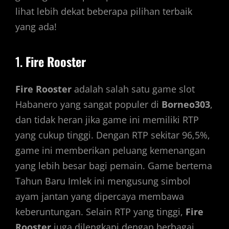
lihat lebih dekat beberapa pilihan terbaik
yang ada!
1.
Fire Rooster
Fire Rooster
adalah salah satu game slot
Habanero yang sangat populer di
Borneo303
,
dan tidak heran jika game ini memiliki RTP
yang cukup tinggi. Dengan RTP sekitar 96,5%,
game ini memberikan peluang kemenangan
yang lebih besar bagi pemain. Game bertema
Tahun Baru Imlek ini mengusung simbol
ayam jantan yang dipercaya membawa
keberuntungan. Selain RTP yang tinggi,
Fire
Rooster
juga dilengkapi dengan berbagai