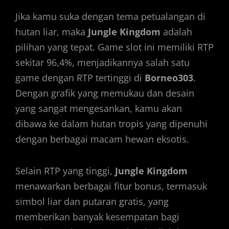
Jika kamu suka dengan tema petualangan di
hutan liar, maka
Jungle Kingdom
adalah
pilihan yang tepat. Game slot ini memiliki RTP
sekitar 96,4%, menjadikannya salah satu
game dengan RTP tertinggi di
Borneo303
.
Dengan grafik yang memukau dan desain
yang sangat mengesankan, kamu akan
dibawa ke dalam hutan tropis yang dipenuhi
dengan berbagai macam hewan eksotis.
Selain RTP yang tinggi,
Jungle Kingdom
menawarkan berbagai fitur bonus, termasuk
simbol liar dan putaran gratis, yang
memberikan banyak kesempatan bagi