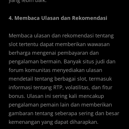
yang lebih baik.
4. Membaca Ulasan dan Rekomendasi
Membaca ulasan dan rekomendasi tentang
slot tertentu dapat memberikan wawasan
berharga mengenai pembayaran dan
pengalaman bermain. Banyak situs judi dan
forum komunitas menyediakan ulasan
mendetail tentang berbagai slot, termasuk
informasi tentang RTP, volatilitas, dan fitur
bonus. Ulasan ini sering kali mencakup
pengalaman pemain lain dan memberikan
gambaran tentang seberapa sering dan besar
kemenangan yang dapat diharapkan.