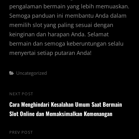
pengalaman bermain yang lebih memuaskan.
Semoga panduan ini membantu Anda dalam
memilih slot yang paling sesuai dengan
keinginan dan harapan Anda. Selamat
bermain dan semoga keberuntungan selalu
menyertai setiap putaran Anda!
Categories
Uncategorized
Post
NEXT POST
Next
navigation
Cara Menghindari Kesalahan Umum Saat Bermain
Post
Slot Online dan Memaksimalkan Kemenangan
PREV POST
Previous