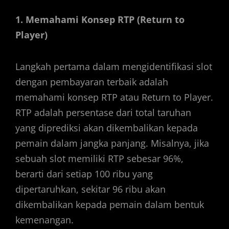
1. Memahami Konsep RTP (Return to
Player)
Langkah pertama dalam mengidentifikasi slot
dengan pembayaran terbaik adalah
memahami konsep RTP atau Return to Player.
RTP adalah persentase dari total taruhan
yang diprediksi akan dikembalikan kepada
pemain dalam jangka panjang. Misalnya, jika
sebuah slot memiliki RTP sebesar 96%,
berarti dari setiap 100 ribu yang
dipertaruhkan, sekitar 96 ribu akan
dikembalikan kepada pemain dalam bentuk
kemenangan.