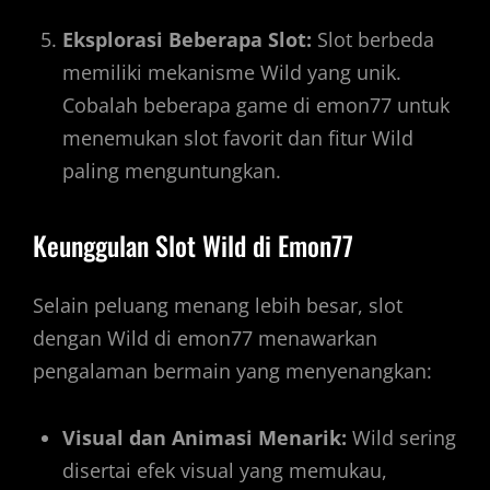
Eksplorasi Beberapa Slot:
Slot berbeda
memiliki mekanisme Wild yang unik.
Cobalah beberapa game di emon77 untuk
menemukan slot favorit dan fitur Wild
paling menguntungkan.
Keunggulan Slot Wild di Emon77
Selain peluang menang lebih besar, slot
dengan Wild di emon77 menawarkan
pengalaman bermain yang menyenangkan:
Visual dan Animasi Menarik:
Wild sering
disertai efek visual yang memukau,