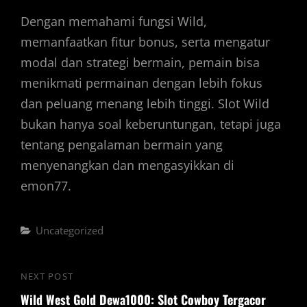
Dengan memahami fungsi Wild,
memanfaatkan fitur bonus, serta mengatur
modal dan strategi bermain, pemain bisa
menikmati permainan dengan lebih fokus
dan peluang menang lebih tinggi. Slot Wild
bukan hanya soal keberuntungan, tetapi juga
tentang pengalaman bermain yang
menyenangkan dan mengasyikkan di
emon77.
Categories
Uncategorized
Post
NEXT POST
Next
navigation
Wild West Gold Dewa1000: Slot Cowboy Tergacor
Post