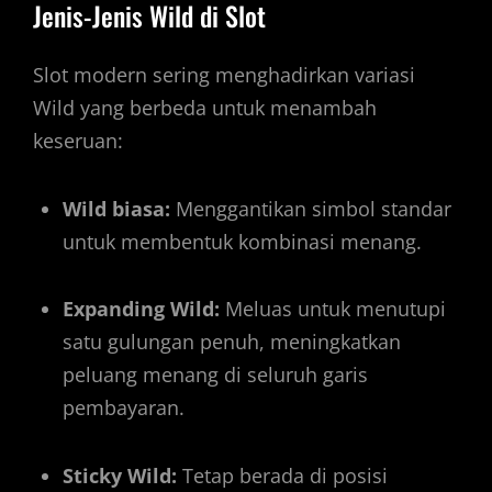
Jenis-Jenis Wild di Slot
Slot modern sering menghadirkan variasi
Wild yang berbeda untuk menambah
keseruan:
Wild biasa:
Menggantikan simbol standar
untuk membentuk kombinasi menang.
Expanding Wild:
Meluas untuk menutupi
satu gulungan penuh, meningkatkan
peluang menang di seluruh garis
pembayaran.
Sticky Wild:
Tetap berada di posisi