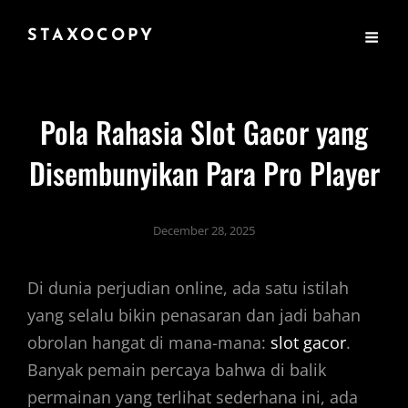
STAXOCOPY
Pola Rahasia Slot Gacor yang
Disembunyikan Para Pro Player
December 28, 2025
Di dunia perjudian online, ada satu istilah
yang selalu bikin penasaran dan jadi bahan
obrolan hangat di mana-mana:
slot gacor
.
Banyak pemain percaya bahwa di balik
permainan yang terlihat sederhana ini, ada