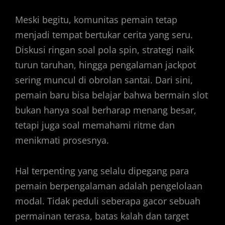
Meski begitu, komunitas pemain tetap
menjadi tempat bertukar cerita yang seru.
Diskusi ringan soal pola spin, strategi naik
turun taruhan, hingga pengalaman jackpot
sering muncul di obrolan santai. Dari sini,
pemain baru bisa belajar bahwa bermain slot
bukan hanya soal berharap menang besar,
tetapi juga soal memahami ritme dan
menikmati prosesnya.
Hal terpenting yang selalu dipegang para
pemain berpengalaman adalah pengelolaan
modal. Tidak peduli seberapa gacor sebuah
permainan terasa, batas kalah dan target