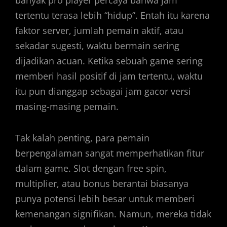
banyak pro player percaya bahwa jam
tertentu terasa lebih “hidup”. Entah itu karena
faktor server, jumlah pemain aktif, atau
sekadar sugesti, waktu bermain sering
dijadikan acuan. Ketika sebuah game sering
memberi hasil positif di jam tertentu, waktu
itu pun dianggap sebagai jam gacor versi
masing-masing pemain.
Tak kalah penting, para pemain
berpengalaman sangat memperhatikan fitur
dalam game. Slot dengan free spin,
multiplier, atau bonus berantai biasanya
punya potensi lebih besar untuk memberi
kemenangan signifikan. Namun, mereka tidak