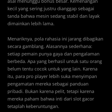
asal menunggu bonus besar. Kemenangan
kecil yang sering justru dianggap sebagai
tanda bahwa mesin sedang stabil dan layak
dimainkan lebih lama.
Menariknya, pola rahasia ini jarang dibagikan
secara gamblang. Alasannya sederhana:
setiap pemain punya gaya dan pengalaman
berbeda. Apa yang berhasil untuk satu orang
belum tentu cocok untuk yang lain. Karena
itu, para pro player lebih suka menyimpan
pengamatan mereka sebagai panduan
pribadi. Bukan karena pelit, tetapi karena
mereka paham bahwa inti dari slot gacor
tetaplah keberuntungan.