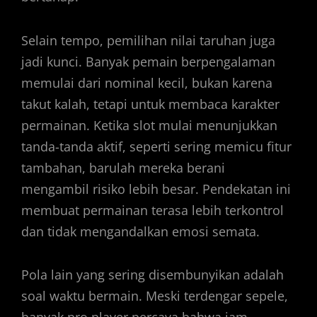
Selain tempo, pemilihan nilai taruhan juga
jadi kunci. Banyak pemain berpengalaman
memulai dari nominal kecil, bukan karena
takut kalah, tetapi untuk membaca karakter
permainan. Ketika slot mulai menunjukkan
tanda-tanda aktif, seperti sering memicu fitur
tambahan, barulah mereka berani
mengambil risiko lebih besar. Pendekatan ini
membuat permainan terasa lebih terkontrol
dan tidak mengandalkan emosi semata.
Pola lain yang sering disembunyikan adalah
soal waktu bermain. Meski terdengar sepele,