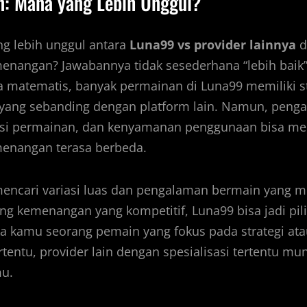
n: Mana yang Lebih Unggul?
ang lebih unggul antara
Luna99 vs provider lainnya
d
nangan? Jawabannya tidak sesederhana “lebih baik” 
a matematis, banyak permainan di Luna99 memiliki s
ang sebanding dengan platform lain. Namun, peng
asi permainan, dan kenyamanan penggunaan bisa m
enangan terasa berbeda.
encari variasi luas dan pengalaman bermain yang 
g kemenangan yang kompetitif, Luna99 bisa jadi pil
a kamu seorang pemain yang fokus pada strategi ata
tentu, provider lain dengan spesialisasi tertentu mun
u.