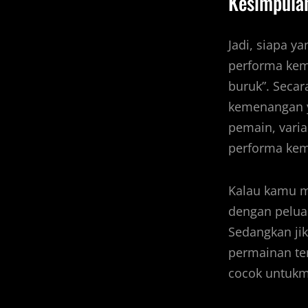
Kesimpula
Jadi, siapa y
performa keme
buruk”. Secar
kemenangan y
pemain, vari
performa kem
Kalau kamu m
dengan peluan
Sedangkan jik
permainan ter
cocok untukm