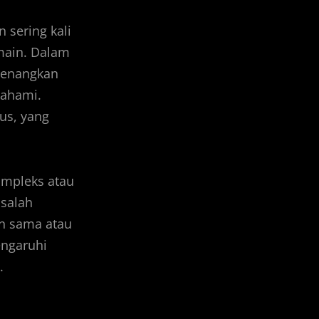
 sering kali
main. Dalam
yenangkan
pahami.
us, yang
ompleks atau
 salah
n sama atau
engaruhi
.