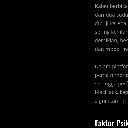
Kalau berbica
dari dua sud
dipuji karena
sering kehil
demikian, be
dan modal aw
Dalam platfor
pemain meras
sehingga per
blackjack, k
signifikan—in
Faktor Ps