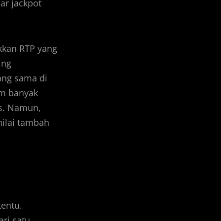
ar jackpot
kkan RTP yang
ing
ang sama di
lam banyak
s. Namun,
ilai tambah
tentu.
ri satu