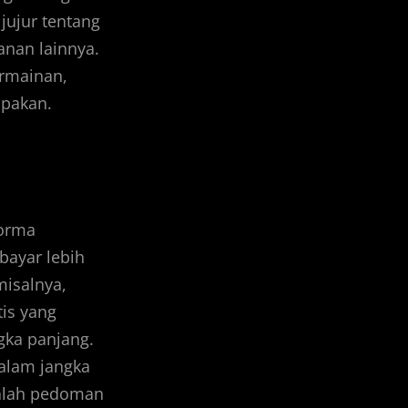
 jujur tentang
nan lainnya.
ermainan,
upakan.
forma
bayar lebih
misalnya,
tis yang
ka panjang.
dalam jangka
yalah pedoman