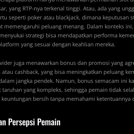
ar, yang RTP-nya terkenal tinggi. Atau, ada yang ungg
tu seperti poker atau blackjack, dimana keputusan st
t memengaruhi peluang menang. Dalam konteks ini,
menyukai strategi bisa mendapatkan performa kem
 platform yang sesuai dengan keahlian mereka.
vider juga menawarkan bonus dan promosi yang agres
is atau cashback, yang bisa meningkatkan peluang k
 dalam jangka pendek. Namun, bonus semacam ini k
 taruhan yang kompleks, sehingga pemain tidak sela
keuntungan bersih tanpa memahami ketentuannya d
dan Persepsi Pemain