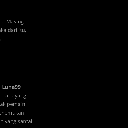
ya. Masing-
a dari itu,
u
i
Luna99
erbaru yang
nyak pemain
menemukan
 yang santai