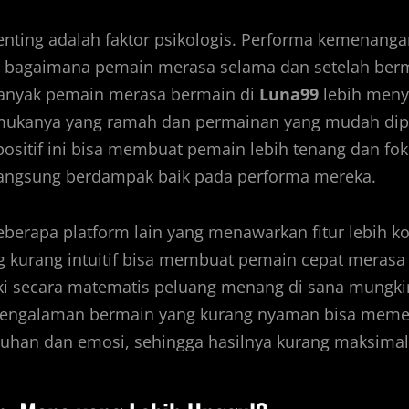
enting adalah faktor psikologis. Performa kemenangan
h bagaimana pemain merasa selama dan setelah ber
 banyak pemain merasa bermain di
Luna99
lebih men
mukanya yang ramah dan permainan yang mudah di
sitif ini bisa membuat pemain lebih tenang dan fok
 langsung berdampak baik pada performa mereka.
eberapa platform lain yang menawarkan fitur lebih k
ng kurang intuitif bisa membuat pemain cepat merasa
ki secara matematis peluang menang di sana mungki
, pengalaman bermain yang kurang nyaman bisa mem
ruhan dan emosi, sehingga hasilnya kurang maksimal