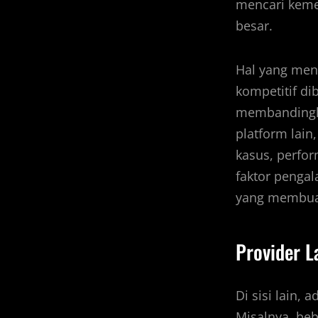
mencari kemen
besar.
Hal yang men
kompetitif di
membandingka
platform lain
kasus, perfo
faktor penga
yang membuat
Provider L
Di sisi lain, 
Misalnya, be