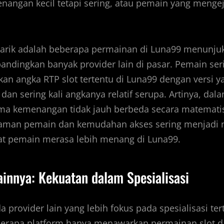
angan kecil tetapi sering, atau pemain yang mengej
arik adalah beberapa permainan di Luna99 menunju
bandingkan banyak provider lain di pasar. Pemain ser
n angka RTP slot tertentu di Luna99 dengan versi y
, dan sering kali angkanya relatif serupa. Artinya, da
rma kemenangan tidak jauh berbeda secara matemati
laman pemain dan kemudahan akses sering menjadi n
 pemain merasa lebih menang di Luna99.
ainnya: Kekuatan dalam Spesialisasi
ada provider lain yang lebih fokus pada spesialisasi ter
berapa platform hanya menawarkan permainan slot da