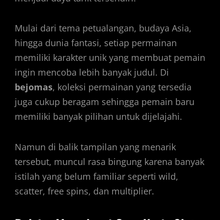
Mulai dari tema petualangan, budaya Asia,
hingga dunia fantasi, setiap permainan
memiliki karakter unik yang membuat pemain
ingin mencoba lebih banyak judul. Di
bejomas
, koleksi permainan yang tersedia
juga cukup beragam sehingga pemain baru
memiliki banyak pilihan untuk dijelajahi.
Namun di balik tampilan yang menarik
tersebut, muncul rasa bingung karena banyak
istilah yang belum familiar seperti wild,
scatter, free spins, dan multiplier.