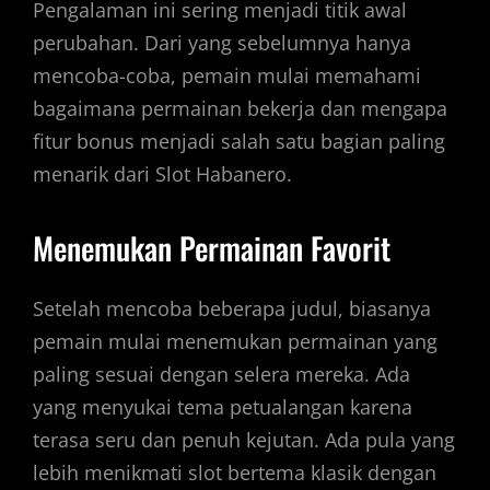
Pengalaman ini sering menjadi titik awal
perubahan. Dari yang sebelumnya hanya
mencoba-coba, pemain mulai memahami
bagaimana permainan bekerja dan mengapa
fitur bonus menjadi salah satu bagian paling
menarik dari Slot Habanero.
Menemukan Permainan Favorit
Setelah mencoba beberapa judul, biasanya
pemain mulai menemukan permainan yang
paling sesuai dengan selera mereka. Ada
yang menyukai tema petualangan karena
terasa seru dan penuh kejutan. Ada pula yang
lebih menikmati slot bertema klasik dengan