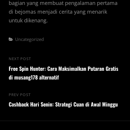
bagian yang membuat pengalaman pertama
di bejomas menjadi cerita yang menarik
untuk dikenang.
Categories
Uncategorized
Post
NEXT POST
Next
navigation
Free Spin Hunter: Cara Maksimalkan Putaran Gratis
Post
di musang178 alternatif
PREV POST
Previous
Cashback Hari Senin: Strategi Cuan di Awal Minggu
Post