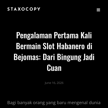
STAXOCOPY
Pengalaman Pertama Kali
Bermain Slot Habanero di
Bejomas: Dari Bingung Jadi
Cuan
June 16, 2026
Bagi banyak orang yang baru mengenal dunia