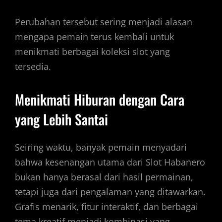
Perubahan tersebut sering menjadi alasan
mengapa pemain terus kembali untuk
menikmati berbagai koleksi slot yang
tersedia.
Menikmati Hiburan dengan Cara
yang Lebih Santai
Seiring waktu, banyak pemain menyadari
bahwa kesenangan utama dari Slot Habanero
bukan hanya berasal dari hasil permainan,
tetapi juga dari pengalaman yang ditawarkan.
Grafis menarik, fitur interaktif, dan berbagai
tema kreatif menjadi kombinasi yang