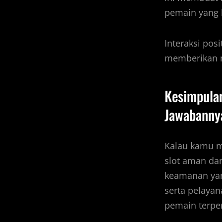
pemain yang l
Interaksi po
memberikan m
Kesimpulan
Jawabanny
Kalau kamu m
slot aman dan
keamanan yan
serta pelaya
pemain terpe