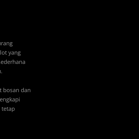
urang
lot yang
 sederhana
.
t bosan dan
lengkapi
 tetap