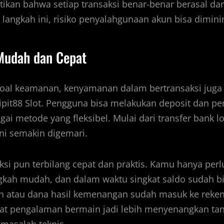
kan bahwa setiap transaksi benar-benar berasal dar
langkah ini, risiko penyalahgunaan akun bisa diminim
Mudah dan Cepat
soal keamanan, kenyamanan dalam bertransaksi juga
ipit88 Slot. Pengguna bisa melakukan deposit dan pe
ai metode yang fleksibel. Mulai dari transfer bank lo
ini semakin digemari.
ksi pun terbilang cepat dan praktis. Kamu hanya perl
gkah mudah, dan dalam waktu singkat saldo sudah b
n atau dana hasil kemenangan sudah masuk ke rekeni
t pengalaman bermain jadi lebih menyenangkan ta
 masalah teknis.