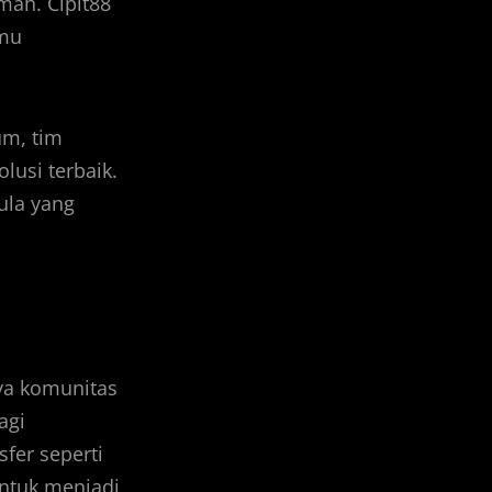
mah. Cipit88
amu
um, tim
usi terbaik.
ula yang
ya komunitas
agi
fer seperti
untuk menjadi