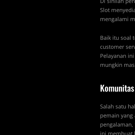
Di sinilah pe
Slot menyedi
mengalami m
Baik itu soal
customer ser
Pelayanan in
mungkin masi
Komunitas 
Salah satu h
pemain yang a
pengalaman, t
ini membuat k