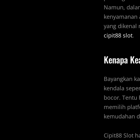
Namun, dalam
kenyamanan a
yang dikenal
cipit88 slot
.
Kenapa Ke
Bayangkan ka
kendala seper
bocor. Tentu 
memilih plat
kemudahan da
Cipit88 Slot