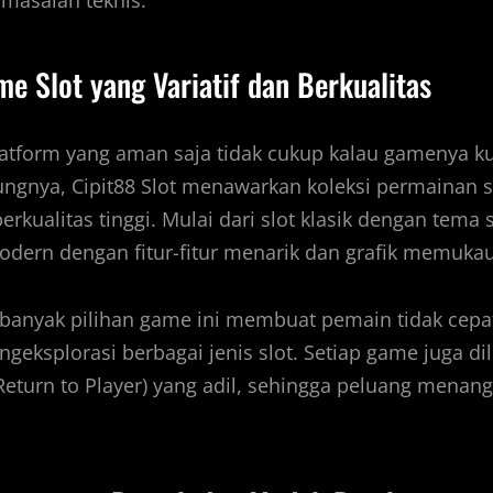
me Slot yang Variatif dan Berkualitas
latform yang aman saja tidak cukup kalau gamenya k
ngnya, Cipit88 Slot menawarkan koleksi permainan s
erkualitas tinggi. Mulai dari slot klasik dengan tema
odern dengan fitur-fitur menarik dan grafik memukau
 banyak pilihan game ini membuat pemain tidak cepa
ngeksplorasi berbagai jenis slot. Setiap game juga di
eturn to Player) yang adil, sehingga peluang menang
.