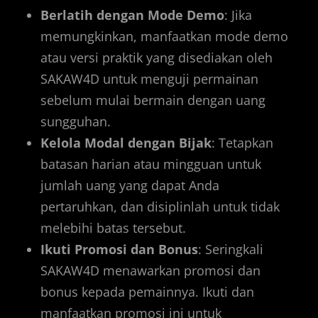
Berlatih dengan Mode Demo
: Jika
memungkinkan, manfaatkan mode demo
atau versi praktik yang disediakan oleh
SAKAW4D untuk menguji permainan
sebelum mulai bermain dengan uang
sungguhan.
Kelola Modal dengan Bijak
: Tetapkan
batasan harian atau mingguan untuk
jumlah uang yang dapat Anda
pertaruhkan, dan disiplinlah untuk tidak
melebihi batas tersebut.
Ikuti Promosi dan Bonus
: Seringkali
SAKAW4D menawarkan promosi dan
bonus kepada pemainnya. Ikuti dan
manfaatkan promosi ini untuk