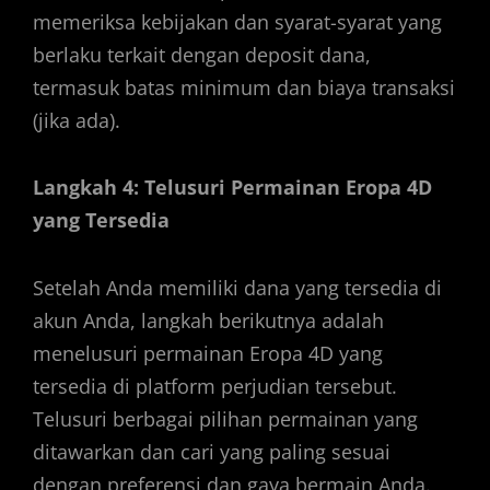
memeriksa kebijakan dan syarat-syarat yang
berlaku terkait dengan deposit dana,
termasuk batas minimum dan biaya transaksi
(jika ada).
Langkah 4: Telusuri Permainan Eropa 4D
yang Tersedia
Setelah Anda memiliki dana yang tersedia di
akun Anda, langkah berikutnya adalah
menelusuri permainan Eropa 4D yang
tersedia di platform perjudian tersebut.
Telusuri berbagai pilihan permainan yang
ditawarkan dan cari yang paling sesuai
dengan preferensi dan gaya bermain Anda.