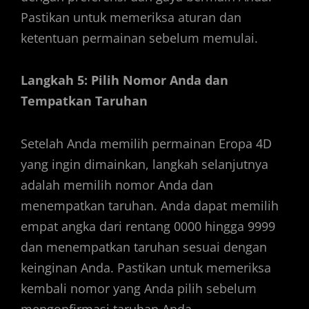
Pastikan untuk memeriksa aturan dan
ketentuan permainan sebelum memulai.
Langkah 5: Pilih Nomor Anda dan
Tempatkan Taruhan
Setelah Anda memilih permainan Eropa 4D
yang ingin dimainkan, langkah selanjutnya
adalah memilih nomor Anda dan
menempatkan taruhan. Anda dapat memilih
empat angka dari rentang 0000 hingga 9999
dan menempatkan taruhan sesuai dengan
keinginan Anda. Pastikan untuk memeriksa
kembali nomor yang Anda pilih sebelum
mengonfirmasi taruhan Anda.