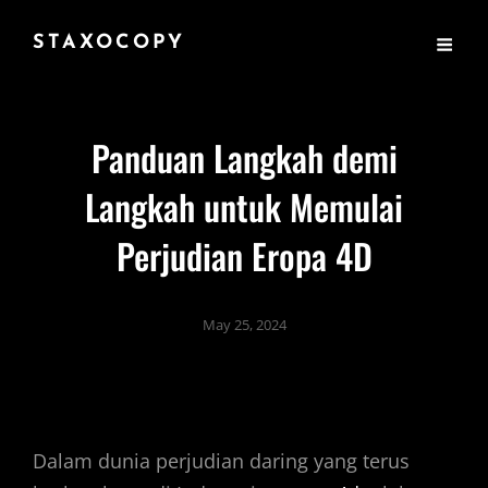
STAXOCOPY
Panduan Langkah demi
Langkah untuk Memulai
Perjudian Eropa 4D
May 25, 2024
Dalam dunia perjudian daring yang terus