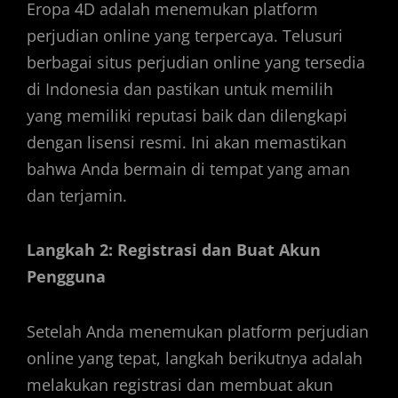
Eropa 4D adalah menemukan platform
perjudian online yang terpercaya. Telusuri
berbagai situs perjudian online yang tersedia
di Indonesia dan pastikan untuk memilih
yang memiliki reputasi baik dan dilengkapi
dengan lisensi resmi. Ini akan memastikan
bahwa Anda bermain di tempat yang aman
dan terjamin.
Langkah 2: Registrasi dan Buat Akun
Pengguna
Setelah Anda menemukan platform perjudian
online yang tepat, langkah berikutnya adalah
melakukan registrasi dan membuat akun