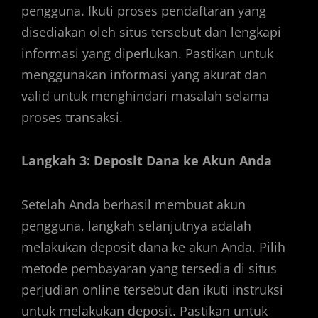
pengguna. Ikuti proses pendaftaran yang
disediakan oleh situs tersebut dan lengkapi
informasi yang diperlukan. Pastikan untuk
menggunakan informasi yang akurat dan
valid untuk menghindari masalah selama
proses transaksi.
Langkah 3: Deposit Dana ke Akun Anda
Setelah Anda berhasil membuat akun
pengguna, langkah selanjutnya adalah
melakukan deposit dana ke akun Anda. Pilih
metode pembayaran yang tersedia di situs
perjudian online tersebut dan ikuti instruksi
untuk melakukan deposit. Pastikan untuk