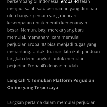
berkembang di Indonesia,
eropa 4d
telah
menjadi salah satu permainan yang diminati
oleh banyak pemain yang mencari
kesempatan untuk meraih kemenangan
besar. Namun, bagi mereka yang baru
memulai, memahami cara memulai
perjudian Eropa 4D bisa menjadi tugas yang
menantang. Untuk itu, mari kita ikuti panduan
langkah demi langkah untuk memulai
perjudian Eropa 4D dengan mudah.
Langkah 1: Temukan Platform Perjudian
Online yang Terpercaya
Langkah pertama dalam memulai perjudian