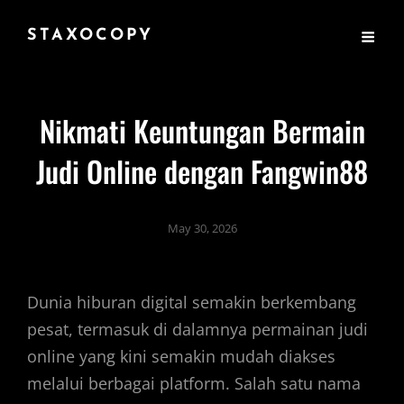
STAXOCOPY
Nikmati Keuntungan Bermain
Judi Online dengan Fangwin88
May 30, 2026
Dunia hiburan digital semakin berkembang
pesat, termasuk di dalamnya permainan judi
online yang kini semakin mudah diakses
melalui berbagai platform. Salah satu nama