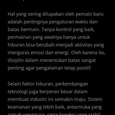
Hal yang sering dilupakan oleh pemain baru
adalah pentingnya pengaturan waktu dan
batas bermain. Tanpa kontrol yang baik,
permainan yang awalnya hanya untuk
hiburan bisa berubah menjadi aktivitas yang
menguras emosi dan energi. Oleh karena itu,
disiplin dalam menentukan batas sangat
penting agar pengalaman tetap positif.
Selain faktor hiburan, perkembangan
teknologi juga berperan besar dalam
membuat industri ini semakin maju. Sistem
keamanan yang lebih baik, antarmuka yang
ramah pengguna, serta koneksi yang stabil