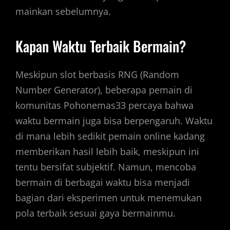
mainkan sebelumnya.
Kapan Waktu Terbaik Bermain?
Meskipun slot berbasis RNG (Random
Number Generator), beberapa pemain di
komunitas Pohonemas33 percaya bahwa
waktu bermain juga bisa berpengaruh. Waktu
di mana lebih sedikit pemain online kadang
memberikan hasil lebih baik, meskipun ini
tentu bersifat subjektif. Namun, mencoba
bermain di berbagai waktu bisa menjadi
bagian dari eksperimen untuk menemukan
pola terbaik sesuai gaya bermainmu.