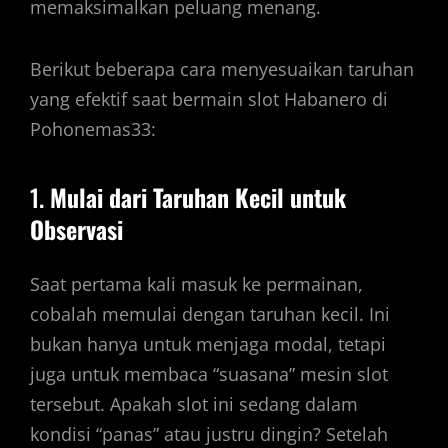
memaksimalkan peluang menang.
Berikut beberapa cara menyesuaikan taruhan
yang efektif saat bermain slot Habanero di
Pohonemas33:
1.
Mulai dari Taruhan Kecil untuk
Observasi
Saat pertama kali masuk ke permainan,
cobalah memulai dengan taruhan kecil. Ini
bukan hanya untuk menjaga modal, tetapi
juga untuk membaca “suasana” mesin slot
tersebut. Apakah slot ini sedang dalam
kondisi “panas” atau justru dingin? Setelah