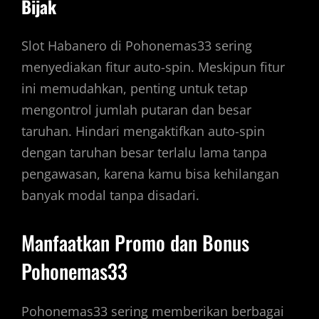
Bijak
Slot Habanero di Pohonemas33 sering
menyediakan fitur auto-spin. Meskipun fitur
ini memudahkan, penting untuk tetap
mengontrol jumlah putaran dan besar
taruhan. Hindari mengaktifkan auto-spin
dengan taruhan besar terlalu lama tanpa
pengawasan, karena kamu bisa kehilangan
banyak modal tanpa disadari.
Manfaatkan Promo dan Bonus
Pohonemas33
Pohonemas33 sering memberikan berbagai