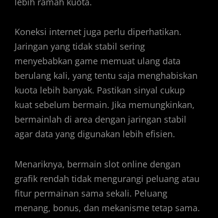
lebih ramah kuota.
Koneksi internet juga perlu diperhatikan.
Jaringan yang tidak stabil sering
menyebabkan game memuat ulang data
berulang kali, yang tentu saja menghabiskan
kuota lebih banyak. Pastikan sinyal cukup
kuat sebelum bermain. Jika memungkinkan,
bermainlah di area dengan jaringan stabil
agar data yang digunakan lebih efisien.
Menariknya, bermain slot online dengan
grafik rendah tidak mengurangi peluang atau
fitur permainan sama sekali. Peluang
menang, bonus, dan mekanisme tetap sama.