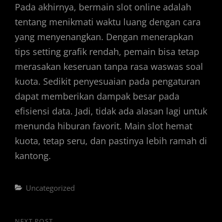
Pada akhirnya, bermain slot online adalah
tentang menikmati waktu luang dengan cara
yang menyenangkan. Dengan menerapkan
tips setting grafik rendah, pemain bisa tetap
merasakan keseruan tanpa rasa waswas soal
kuota. Sedikit penyesuaian pada pengaturan
dapat memberikan dampak besar pada
efisiensi data. Jadi, tidak ada alasan lagi untuk
menunda hiburan favorit. Main slot hemat
kuota, tetap seru, dan pastinya lebih ramah di
kantong.
Categories
Uncategorized
NEXT POST