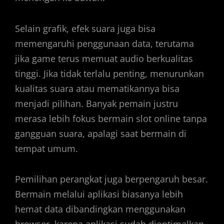
Selain grafik, efek suara juga bisa
memengaruhi penggunaan data, terutama
jika game terus memuat audio berkualitas
tinggi. Jika tidak terlalu penting, menurunkan
kualitas suara atau mematikannya bisa
menjadi pilihan. Banyak pemain justru
merasa lebih fokus bermain slot online tanpa
gangguan suara, apalagi saat bermain di
tempat umum.
Pemilihan perangkat juga berpengaruh besar.
Bermain melalui aplikasi biasanya lebih
hemat data dibandingkan menggunakan