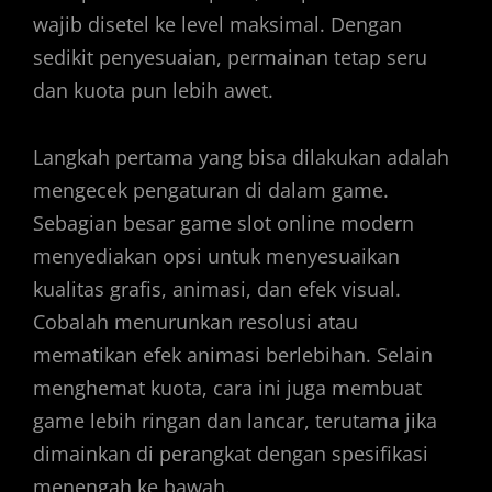
wajib disetel ke level maksimal. Dengan
sedikit penyesuaian, permainan tetap seru
dan kuota pun lebih awet.
Langkah pertama yang bisa dilakukan adalah
mengecek pengaturan di dalam game.
Sebagian besar game slot online modern
menyediakan opsi untuk menyesuaikan
kualitas grafis, animasi, dan efek visual.
Cobalah menurunkan resolusi atau
mematikan efek animasi berlebihan. Selain
menghemat kuota, cara ini juga membuat
game lebih ringan dan lancar, terutama jika
dimainkan di perangkat dengan spesifikasi
menengah ke bawah.