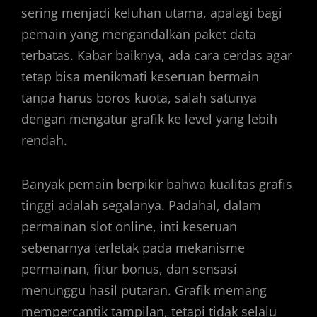
sering menjadi keluhan utama, apalagi bagi
pemain yang mengandalkan paket data
terbatas. Kabar baiknya, ada cara cerdas agar
tetap bisa menikmati keseruan bermain
tanpa harus boros kuota, salah satunya
dengan mengatur grafik ke level yang lebih
rendah.
Banyak pemain berpikir bahwa kualitas grafis
tinggi adalah segalanya. Padahal, dalam
permainan slot online, inti keseruan
sebenarnya terletak pada mekanisme
permainan, fitur bonus, dan sensasi
menunggu hasil putaran. Grafik memang
mempercantik tampilan, tetapi tidak selalu