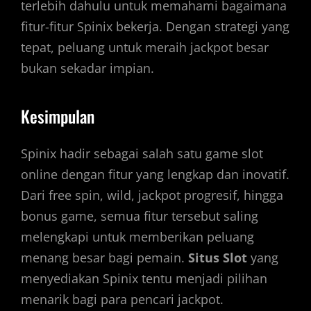
terlebih dahulu untuk memahami bagaimana
fitur-fitur Spinix bekerja. Dengan strategi yang
tepat, peluang untuk meraih jackpot besar
bukan sekadar impian.
Kesimpulan
Spinix hadir sebagai salah satu game slot
online dengan fitur yang lengkap dan inovatif.
Dari free spin, wild, jackpot progresif, hingga
bonus game, semua fitur tersebut saling
melengkapi untuk memberikan peluang
menang besar bagi pemain.
Situs Slot
yang
menyediakan Spinix tentu menjadi pilihan
menarik bagi para pencari jackpot.