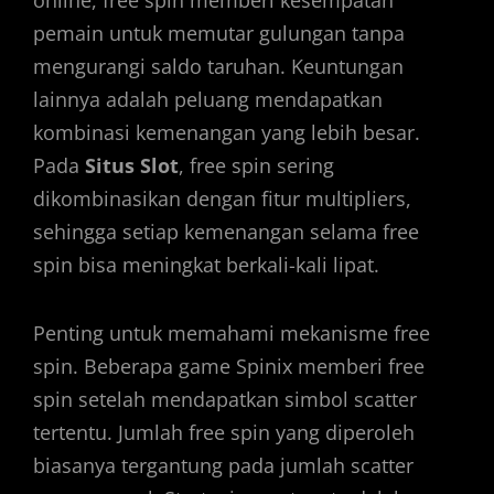
online, free spin memberi kesempatan
pemain untuk memutar gulungan tanpa
mengurangi saldo taruhan. Keuntungan
lainnya adalah peluang mendapatkan
kombinasi kemenangan yang lebih besar.
Pada
Situs Slot
, free spin sering
dikombinasikan dengan fitur multipliers,
sehingga setiap kemenangan selama free
spin bisa meningkat berkali-kali lipat.
Penting untuk memahami mekanisme free
spin. Beberapa game Spinix memberi free
spin setelah mendapatkan simbol scatter
tertentu. Jumlah free spin yang diperoleh
biasanya tergantung pada jumlah scatter