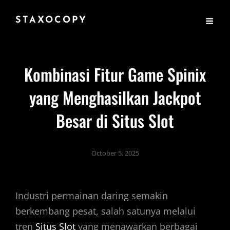
STAXOCOPY
Kombinasi Fitur Game Spinix
yang Menghasilkan Jackpot
Besar di Situs Slot
October 5, 2025
Industri permainan daring semakin
berkembang pesat, salah satunya melalui
tren
Situs Slot
yang menawarkan berbagai