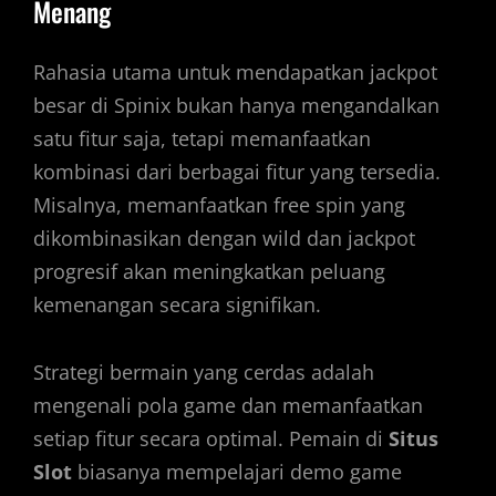
Menang
Rahasia utama untuk mendapatkan jackpot
besar di Spinix bukan hanya mengandalkan
satu fitur saja, tetapi memanfaatkan
kombinasi dari berbagai fitur yang tersedia.
Misalnya, memanfaatkan free spin yang
dikombinasikan dengan wild dan jackpot
progresif akan meningkatkan peluang
kemenangan secara signifikan.
Strategi bermain yang cerdas adalah
mengenali pola game dan memanfaatkan
setiap fitur secara optimal. Pemain di
Situs
Slot
biasanya mempelajari demo game