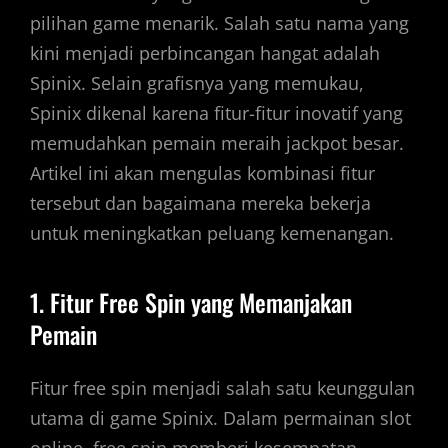
pilihan game menarik. Salah satu nama yang
kini menjadi perbincangan hangat adalah
Spinix. Selain grafisnya yang memukau,
Spinix dikenal karena fitur-fitur inovatif yang
memudahkan pemain meraih jackpot besar.
Artikel ini akan mengulas kombinasi fitur
tersebut dan bagaimana mereka bekerja
untuk meningkatkan peluang kemenangan.
1. Fitur Free Spin yang Memanjakan
Pemain
Fitur free spin menjadi salah satu keunggulan
utama di game Spinix. Dalam permainan slot