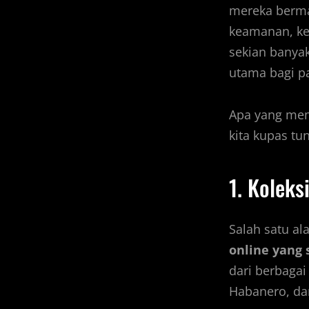
mereka berma
keamanan, ke
sekian banya
utama bagi pa
Apa yang mem
kita kupas tun
1. Koleks
Salah satu al
online yang 
dari berbagai
Habanero, da