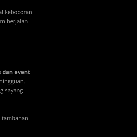
oal kebocoran
rm berjalan
 dan event
 mingguan,
ng sayang
n tambahan