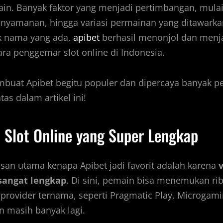
in. Banyak faktor yang menjadi pertimbangan, mulai
nyamanan, hingga variasi permainan yang ditawarkan
k nama yang ada,
apibet
berhasil menonjol dan menja
ra penggemar slot online di Indonesia.
buat Apibet begitu populer dan dipercaya banyak p
tas dalam artikel ini!
i Slot Online yang Super Lengkap
asan utama kenapa Apibet jadi favorit adalah karena
v
sangat lengkap
. Di sini, pemain bisa menemukan rib
 provider ternama, seperti Pragmatic Play, Microgami
n masih banyak lagi.