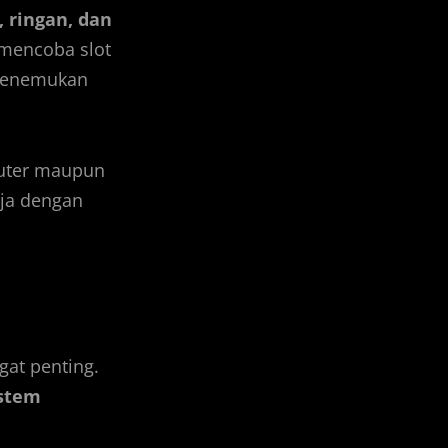
 ringan, dan
 mencoba slot
 menemukan
mputer maupun
aja dengan
gat penting.
istem