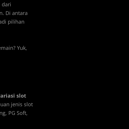
 dari
. Di antara
di pilihan
emain? Yuk,
ariasi slot
uan jenis slot
ng, PG Soft,