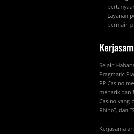
pertanyaa
Layanan p
bermain p
Kerjasam
Selain Haban
Pragmatic Pla
PP Casino me
menarik dan f
Casino yang b
Rhino”, dan “
Kerjasama an