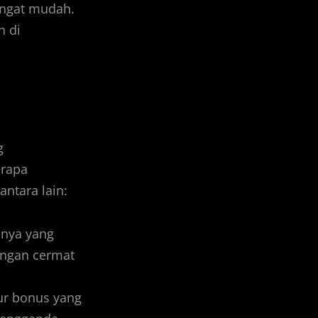
angat mudah.
n di
g
erapa
antara lain:
snya yang
engan cermat
ur bonus yang