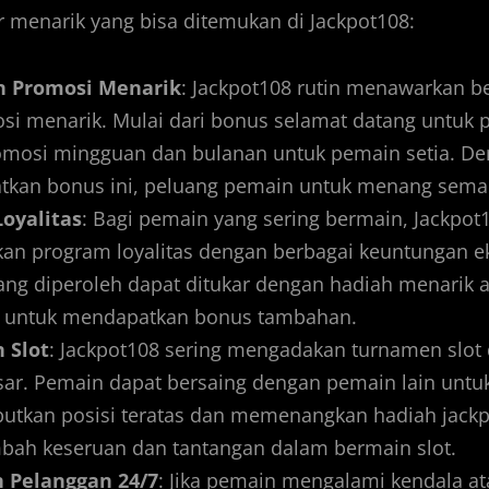
r menarik yang bisa ditemukan di Jackpot108:
n Promosi Menarik
: Jackpot108 rutin menawarkan b
si menarik. Mulai dari bonus selamat datang untuk 
omosi mingguan dan bulanan untuk pemain setia. D
kan bonus ini, peluang pemain untuk menang semak
oyalitas
: Bagi pemain yang sering bermain, Jackpot
an program loyalitas dengan berbagai keuntungan eks
yang diperoleh dapat ditukar dengan hadiah menarik 
 untuk mendapatkan bonus tambahan.
 Slot
: Jackpot108 sering mengadakan turnamen slot
sar. Pemain dapat bersaing dengan pemain lain untu
tkan posisi teratas dan memenangkan hadiah jack
bah keseruan dan tantangan dalam bermain slot.
 Pelanggan 24/7
: Jika pemain mengalami kendala at