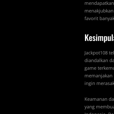
mendapatkan 
menakjubkan 
favorit banya
Kesimpul
Jackpot108 te
diandalkan d
game terkemuk
memanjakan pe
ingin merasa
Keamanan dan
yang membuat 