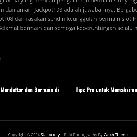
agi Anda yang mencari pengalaman bermain slot yang
 dan aman, Jackpot108 adalah jawabannya. Bergab
ot108 dan rasakan sendiri keunggulan bermain slot 
! Selamat bermain dan semoga keberuntungan selalu 
d
Mendaftar dan Bermain di
Tips Pro untuk Memaksima
Copyright © 2026
Staxocopy
|
Bold Photography By
Catch Themes