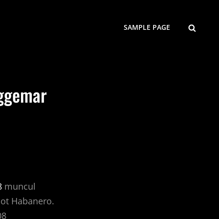
SEARCH
SAMPLE PAGE
nggemar
8
muncul
lot Habanero.
08