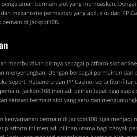
pengalaman bermain slot yang memuaskan. Dengan 
dan mekanisme permainan yang adil, slot dari PP C
k pemain di Jackpot108.
an
lah membuktikan dirinya sebagai platform slot onlin
an menyenangkan. Dengan berbagai permainan dari 
a seperti Habanero dan PP Casino, serta fitur-fitur
main, Jackpot108 menjadi pilihan tepat bagi siapa 
kan sensasi bermain slot yang seru dan menguntung
 kenyamanan bermain di Jackpot108 juga menjadi n
platform ini menjadi pilihan utama bagi banyak pem