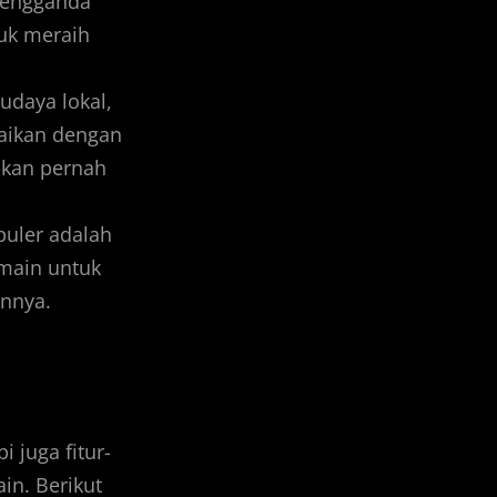
 pengganda
uk meraih
budaya lokal,
aikan dengan
akan pernah
puler adalah
emain untuk
innya.
 juga fitur-
in. Berikut