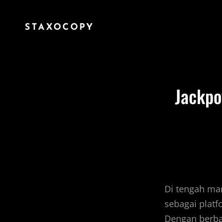
STAXOCOPY
Jackpo
Di tengah mar
sebagai plat
Dengan berba