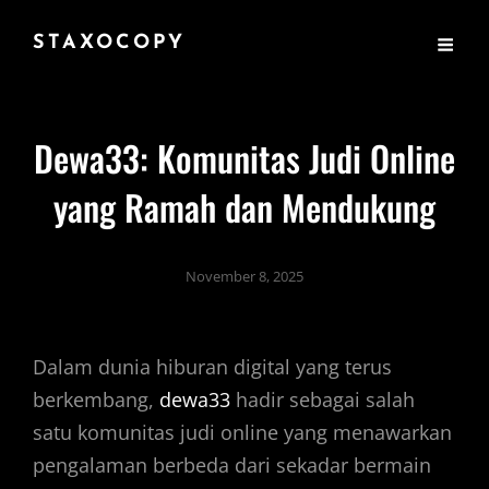
STAXOCOPY
Dewa33: Komunitas Judi Online
yang Ramah dan Mendukung
November 8, 2025
Dalam dunia hiburan digital yang terus
berkembang,
dewa33
hadir sebagai salah
satu komunitas judi online yang menawarkan
pengalaman berbeda dari sekadar bermain