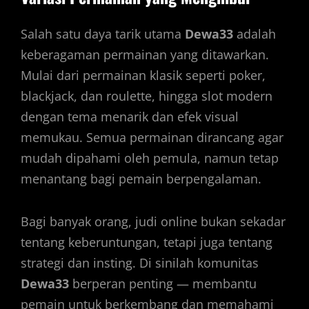
Salah satu daya tarik utama
Dewa33
adalah
keberagaman permainan yang ditawarkan.
Mulai dari permainan klasik seperti poker,
blackjack, dan roulette, hingga slot modern
dengan tema menarik dan efek visual
memukau. Semua permainan dirancang agar
mudah dipahami oleh pemula, namun tetap
menantang bagi pemain berpengalaman.
Bagi banyak orang, judi online bukan sekadar
tentang keberuntungan, tetapi juga tentang
strategi dan insting. Di sinilah komunitas
Dewa33
berperan penting — membantu
pemain untuk berkembang dan memahami