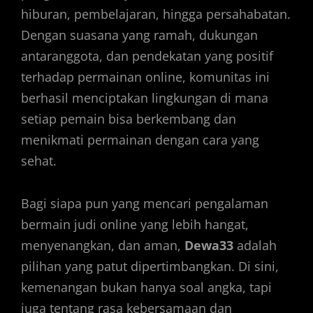
hiburan, pembelajaran, hingga persahabatan.
Dengan suasana yang ramah, dukungan
antaranggota, dan pendekatan yang positif
terhadap permainan online, komunitas ini
berhasil menciptakan lingkungan di mana
setiap pemain bisa berkembang dan
menikmati permainan dengan cara yang
sehat.
Bagi siapa pun yang mencari pengalaman
bermain judi online yang lebih hangat,
menyenangkan, dan aman,
Dewa33
adalah
pilihan yang patut dipertimbangkan. Di sini,
kemenangan bukan hanya soal angka, tapi
juga tentang rasa kebersamaan dan