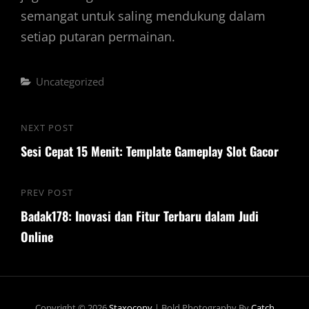
semangat untuk saling mendukung dalam
setiap putaran permainan.
Categories
Uncategorized
Post
NEXT POST
Next
navigation
Sesi Cepat 15 Menit: Template Gameplay Slot Gacor
Post
PREV POST
Previous
Badak178: Inovasi dan Fitur Terbaru dalam Judi
Post
Online
Copyright © 2026
Staxocopy
|
Bold Photography By
Catch