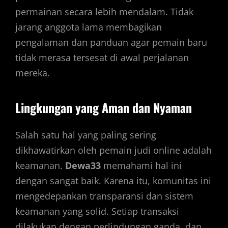
permainan secara lebih mendalam. Tidak
jarang anggota lama membagikan
pengalaman dan panduan agar pemain baru
tidak merasa tersesat di awal perjalanan
mereka.
Lingkungan yang Aman dan Nyaman
Salah satu hal yang paling sering
dikhawatirkan oleh pemain judi online adalah
keamanan.
Dewa33
memahami hal ini
dengan sangat baik. Karena itu, komunitas ini
mengedepankan transparansi dan sistem
keamanan yang solid. Setiap transaksi
dilakukan dengan perlindungan ganda, dan