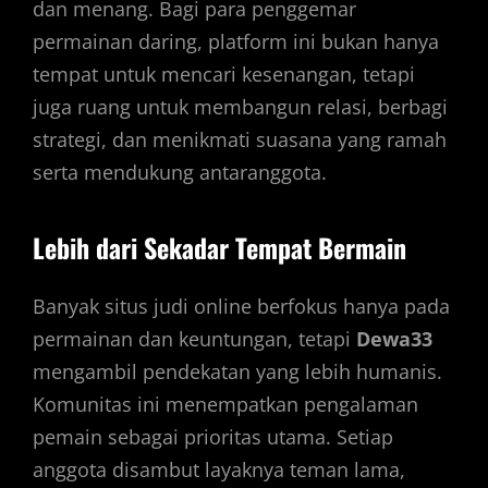
dan menang. Bagi para penggemar
permainan daring, platform ini bukan hanya
tempat untuk mencari kesenangan, tetapi
juga ruang untuk membangun relasi, berbagi
strategi, dan menikmati suasana yang ramah
serta mendukung antaranggota.
Lebih dari Sekadar Tempat Bermain
Banyak situs judi online berfokus hanya pada
permainan dan keuntungan, tetapi
Dewa33
mengambil pendekatan yang lebih humanis.
Komunitas ini menempatkan pengalaman
pemain sebagai prioritas utama. Setiap
anggota disambut layaknya teman lama,