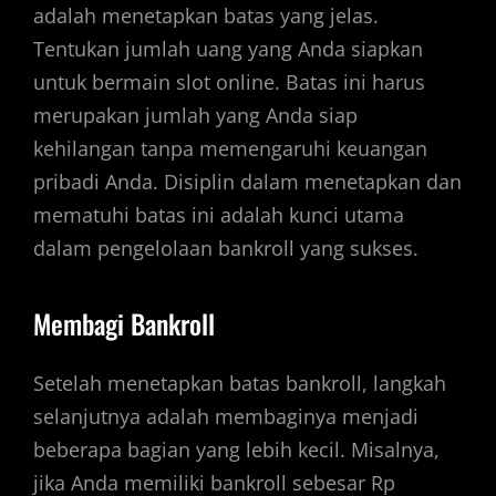
adalah menetapkan batas yang jelas.
Tentukan jumlah uang yang Anda siapkan
untuk bermain slot online. Batas ini harus
merupakan jumlah yang Anda siap
kehilangan tanpa memengaruhi keuangan
pribadi Anda. Disiplin dalam menetapkan dan
mematuhi batas ini adalah kunci utama
dalam pengelolaan bankroll yang sukses.
Membagi Bankroll
Setelah menetapkan batas bankroll, langkah
selanjutnya adalah membaginya menjadi
beberapa bagian yang lebih kecil. Misalnya,
jika Anda memiliki bankroll sebesar Rp