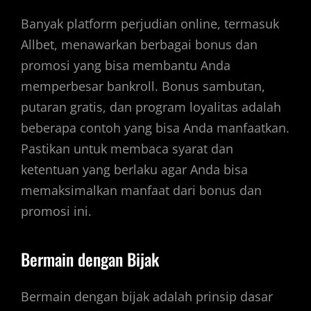
Banyak platform perjudian online, termasuk
Allbet, menawarkan berbagai bonus dan
promosi yang bisa membantu Anda
memperbesar bankroll. Bonus sambutan,
putaran gratis, dan program loyalitas adalah
beberapa contoh yang bisa Anda manfaatkan.
Pastikan untuk membaca syarat dan
ketentuan yang berlaku agar Anda bisa
memaksimalkan manfaat dari bonus dan
promosi ini.
Bermain dengan Bijak
Bermain dengan bijak adalah prinsip dasar