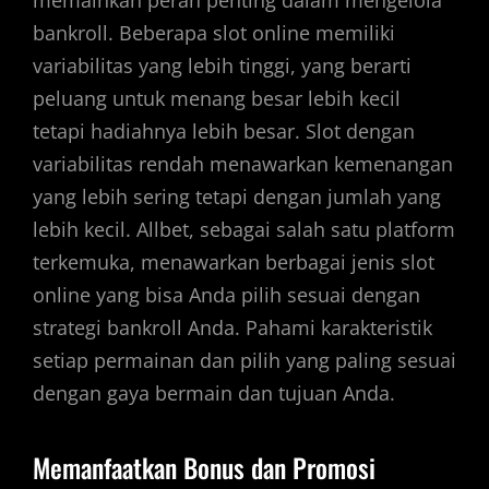
bankroll. Beberapa slot online memiliki
variabilitas yang lebih tinggi, yang berarti
peluang untuk menang besar lebih kecil
tetapi hadiahnya lebih besar. Slot dengan
variabilitas rendah menawarkan kemenangan
yang lebih sering tetapi dengan jumlah yang
lebih kecil. Allbet, sebagai salah satu platform
terkemuka, menawarkan berbagai jenis slot
online yang bisa Anda pilih sesuai dengan
strategi bankroll Anda. Pahami karakteristik
setiap permainan dan pilih yang paling sesuai
dengan gaya bermain dan tujuan Anda.
Memanfaatkan Bonus dan Promosi