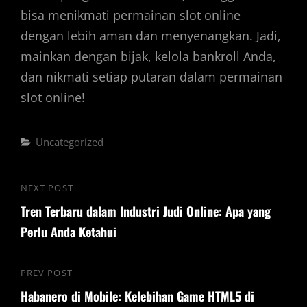
bisa menikmati permainan slot online
dengan lebih aman dan menyenangkan. Jadi,
mainkan dengan bijak, kelola bankroll Anda,
dan nikmati setiap putaran dalam permainan
slot online!
Categories
Uncategorized
Post
NEXT POST
Next
navigation
Tren Terbaru dalam Industri Judi Online: Apa yang
Post
Perlu Anda Ketahui
PREV POST
Previous
Habanero di Mobile: Kelebihan Game HTML5 di
Post