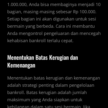
1.000.000, Anda bisa membaginya menjadi 10
bagian, masing-masing sebesar Rp 100.000.
Setiap bagian ini akan digunakan untuk sesi
bermain yang berbeda. Cara ini membantu
Anda mengontrol pengeluaran dan mencegah
kehabisan bankroll terlalu cepat.
Menentukan Batas Kerugian dan
Kemenangan
Menentukan batas kerugian dan kemenangan
adalah strategi penting dalam pengelolaan
bankroll. Batas kerugian adalah jumlah
maksimum yang Anda siapkan untuk
kehilangan dalam satu sesi bermain. Jika