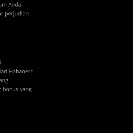
um Anda
r perjudian
i
dari Habanero
yang
ur bonus yang