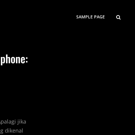
SEARCH
SAMPLE PAGE
tphone:
palagi jika
g dikenal