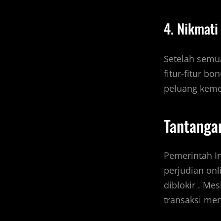
4. Nikmati
Setelah semu
fitur-fitur b
peluang kem
Tantangan
Pemerintah I
perjudian onl
diblokir
.
Mesk
transaksi men