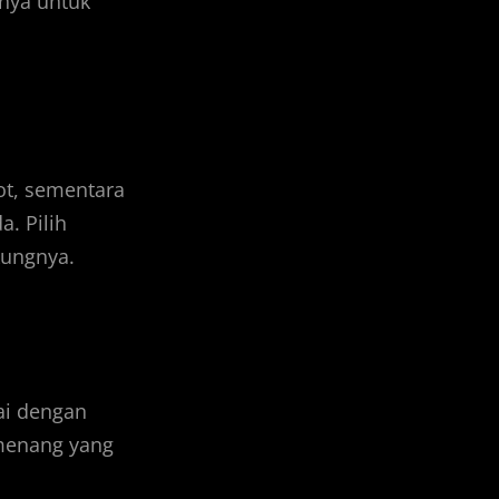
lnya untuk
ot, sementara
da.
Pilih
kungnya.
ai dengan
menang yang