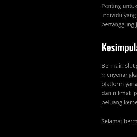
Penting untu
individu yang 
bertanggung 
Kesimpul
Bermain slot
menyenangkan
platform yang
dan nikmati 
peluang kemen
Selamat berm