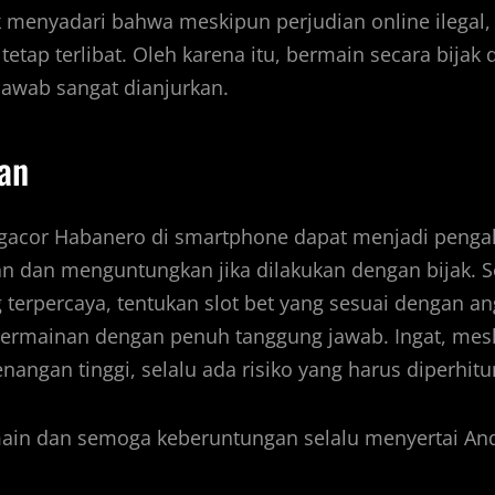
k menyadari bahwa meskipun perjudian online ilegal,
tetap terlibat.
Oleh karena itu, bermain secara bijak 
jawab sangat dianjurkan.
an
 gacor Habanero di smartphone dapat menjadi peng
 dan menguntungkan jika dilakukan dengan bijak.
S
 terpercaya, tentukan slot bet yang sesuai dengan a
permainan dengan penuh tanggung jawab.
Ingat, mes
angan tinggi, selalu ada risiko yang harus diperhit
ain dan semoga keberuntungan selalu menyertai An