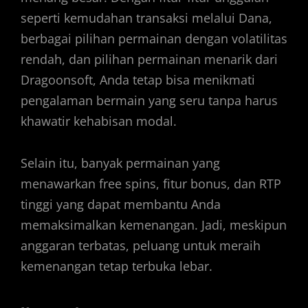
seperti kemudahan transaksi melalui Dana,
berbagai pilihan permainan dengan volatilitas
rendah, dan pilihan permainan menarik dari
Dragoonsoft, Anda tetap bisa menikmati
pengalaman bermain yang seru tanpa harus
khawatir kehabisan modal.
Selain itu, banyak permainan yang
menawarkan free spins, fitur bonus, dan RTP
tinggi yang dapat membantu Anda
memaksimalkan kemenangan. Jadi, meskipun
anggaran terbatas, peluang untuk meraih
kemenangan tetap terbuka lebar.