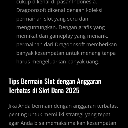
cukup dikenal di pasar Indonesia.
Dragoonsoft dikenal dengan koleksi
permainan slot yang seru dan
menguntungkan. Dengan grafis yang
memikat dan gameplay yang menarik,
permainan dari Dragoonsoft memberikan
banyak kesempatan untuk menang tanpa
harus mengeluarkan banyak uang.
Tips Bermain Slot dengan Anggaran
Terbatas di Slot Dana 2025
Jika Anda bermain dengan anggaran terbatas,
penting untuk memiliki strategi yang tepat
agar Anda bisa memaksimalkan kesempatan