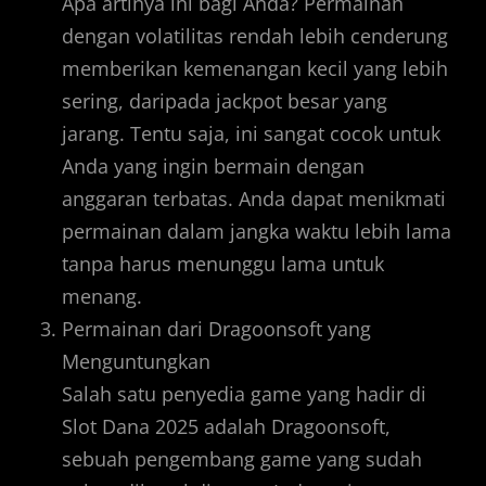
Apa artinya ini bagi Anda? Permainan
dengan volatilitas rendah lebih cenderung
memberikan kemenangan kecil yang lebih
sering, daripada jackpot besar yang
jarang. Tentu saja, ini sangat cocok untuk
Anda yang ingin bermain dengan
anggaran terbatas. Anda dapat menikmati
permainan dalam jangka waktu lebih lama
tanpa harus menunggu lama untuk
menang.
Permainan dari Dragoonsoft yang
Menguntungkan
Salah satu penyedia game yang hadir di
Slot Dana 2025 adalah Dragoonsoft,
sebuah pengembang game yang sudah