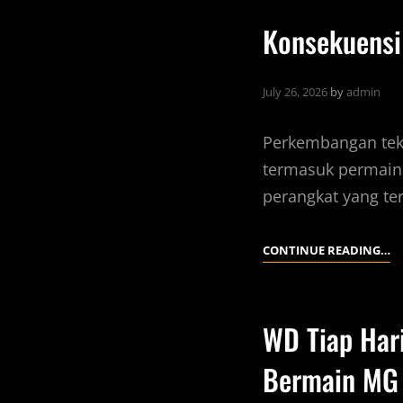
B
Konsekuensi
H
H
July 26, 2026
by
admin
IN
B
SI
Perkembangan tekn
S
termasuk permaina
DI
perangkat yang te
K
CONTINUE READING…
H
Y
B
WD Tiap Har
D
Bermain MG 
JU
O