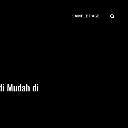
SEARCH
SAMPLE PAGE
di Mudah di