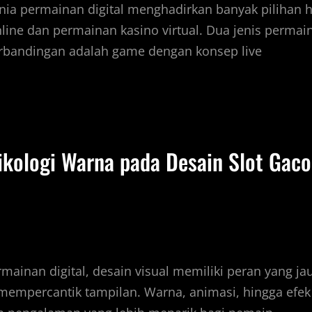
a permainan digital menghadirkan banyak pilihan h
G
line dan permainan kasino virtual. Dua jenis permai
ETWIN188
rbandingan adalah game dengan konsep live
ENGUJI
EBERUNTUNGAN
G
ikologi Warna pada Desain Slot Gaco
VE
OT88:
ANA
ANG
BIH
mainan digital, desain visual memiliki peran yang ja
EPAT
mempercantik tampilan. Warna, animasi, hingga efek
?