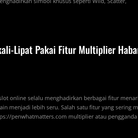
nghadirkan simbol khusus seperti Wild, Scatter,
ENGENAL
IMBOL
ILD,
ATTER,
li-Lipat Pakai Fitur Multiplier Haba
AN
ONUS
LOT
OTO
NTUK
lot online selalu menghadirkan berbagai fitur mena
EMULA
n menjadi lebih seru. Salah satu fitur yang sering m
tps://penwhatmatters.com multiplier atau penggand