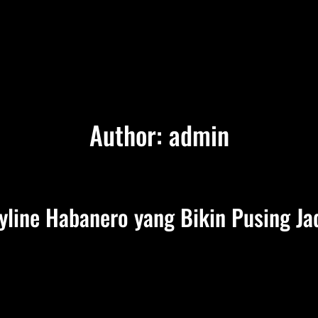
Author:
admin
line Habanero yang Bikin Pusing Ja