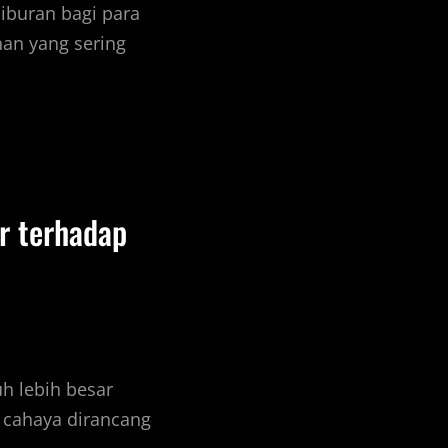
iburan bagi para
nan yang sering
r terhadap
uh lebih besar
 cahaya dirancang