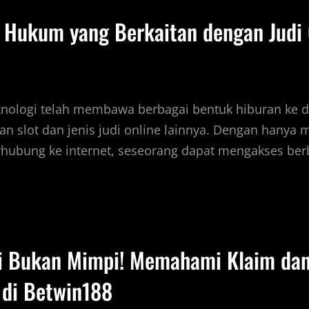
UG
 Hukum yang Berkaitan dengan Judi 
ABANERO
ARI
I,
URUAN
KAT
ologi telah membawa berbagai bentuk hiburan ke dun
EBELUM
n slot dan jenis judi online lainnya. Dengan hanya
PERBAIKI
rhubung ke internet, seseorang dapat mengakses ber
ONSEKUENSI
UKUM
ANG
ERKAITAN
i Bukan Mimpi! Memahami Klaim dan
ENGAN
di Betwin188
DI
NLINE