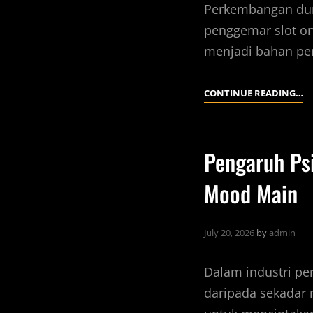
Perkembangan duni
M
penggemar slot on
DI
B
menjadi bahan pe
M
CONTINUE READING…
K
DI
M
Pengaruh Ps
LI
Mood Main
&
SL
M
July 20, 2026
by
admin
Y
LE
Dalam industri per
C
daripada sekadar 
JP