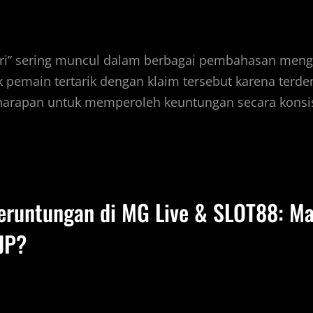
hari” sering muncul dalam berbagai pembahasan men
ak pemain tertarik dengan klaim tersebut karena terd
arapan untuk memperoleh keuntungan secara konsi
D
AP
ARI
UKAN
eruntungan di MG Live & SLOT88: M
MPI!
JP?
EMAHAMI
LAIM
AN
SIKO
ERMAIN