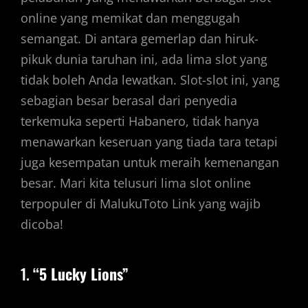
online yang memikat dan menggugah
semangat. Di antara gemerlap dan hiruk-
pikuk dunia taruhan ini, ada lima slot yang
tidak boleh Anda lewatkan. Slot-slot ini, yang
sebagian besar berasal dari penyedia
terkemuka seperti Habanero, tidak hanya
menawarkan keseruan yang tiada tara tetapi
juga kesempatan untuk meraih kemenangan
besar. Mari kita telusuri lima slot online
terpopuler di MalukuToto Link yang wajib
dicoba!
1.
“5 Lucky Lions”